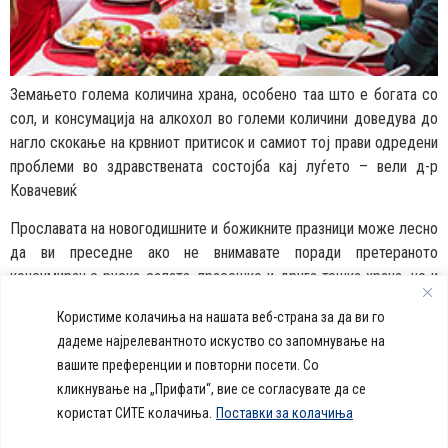
Земањето голема количина храна, особено таа што е богата со
сол, и консумација на алкохол во големи количини доведува до
нагло скокање на крвниот притисок и самиот тој прави одредени
проблеми во здравствената состојба кај луѓето – вели д-р
Ковачевиќ
Прославата на новогодишните и божикните празници може лесно
да ви преседне ако не внимавате поради претераното
консумирање руска салата, прасешко и друга тешка храна, но и
ако претерате со алкохолните пијалаци. Лекарите
Користиме колачиња на нашата веб-страна за да ви го
предупредуваат да се јаде и пие умерено.
дадеме најрелевантното искуство со запомнување на
вашите преференции и повторни посети. Со
callcenter@acibademsistina.mk
кликнување на „Прифати“, вие се согласувате да се
+ 389 2 30 99 500
Acibadem
користат СИТЕ колачиња.
Поставки за колачиња
Daily Dose Of Health -
Sistina - За
Ул. Скупи 5А Скопје
Здравствен блог со совети за