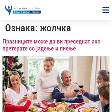
Ознака:
жолчка
Празниците може да ви преседнат ако
претерате со јадење и пиење