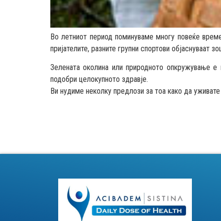
Во летниот период поминуваме многу повеќе време 
пријателите, разните групни спортови објаснуваат з
Зелената околина или природното опкружување е 
подобри целокупното здравје.
Ви нудиме неколку предлози за тоа како да уживате 