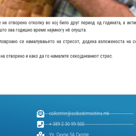
на отворено отколку во кој било друг период од годината, а акти
ошто ова годишно време најмногу нè опушта.
поврзано се намалувањето на стресот, додека изложеноста на с
на отворено и како да го намалите секојдневниот стрес.
callcenter@acibademsistina.mk
+ 389 2 30 99 500
Ул. Скупи 5А Скопје