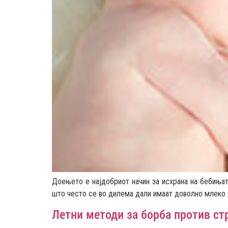
Доењето е најдобриот начин за исхрана на бебињат
што често се во дилема дали имаат доволно млеко д
Летни методи за борба против ст