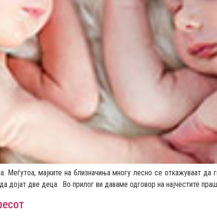
а. Меѓутоа, мајките на близначиња многу лесно се откажуваат да г
а дојат две деца. Во прилог ви даваме одговор на најчестите пра
ресот