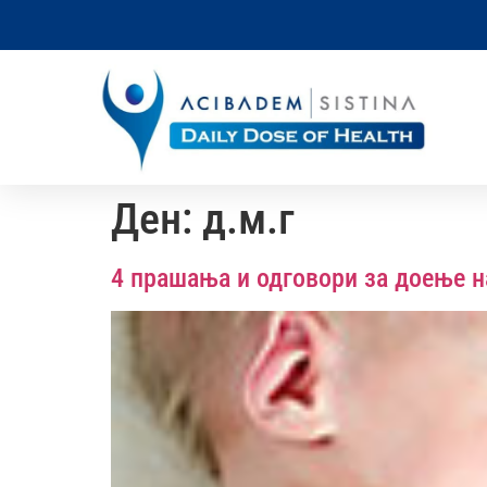
Ден:
д.м.г
4 прашања и одговори за доење н