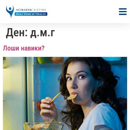
Ден:
д.м.г
Лоши навики?