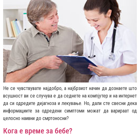
Не се чувствувате најдобро, а најбрзиот начин да дознаете што
всушност ви се случува е да седнете на компјутер и на интернет
да си одредите дијагноза и лекување. Но, дали сте свесни дека
информациите за одредени симптоми можат да варираат од
целосно наивни до смртоносни?
Кога е време за бебе?