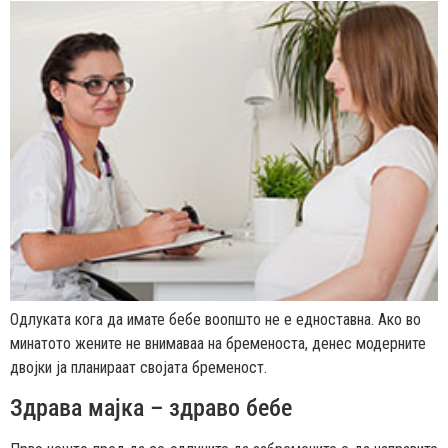
Одлуката кога да имате бебе воопшто не е едноставна. Ако во
минатото жените не внимаваа на бременоста, денес модерните
двојки ја планираат својата бременост.
Здрава мајка – здраво бебе