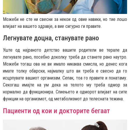
Можеби не сте ни свесни за некои од овие навики, но тие лошо
влијаат на вашето здравје, а вие сигурно ги правите.
Легнувате доцна, станувате рано
Уште од најраното детство вашите родители ве терале да
легнувате рано, посебно доколку треба да станете рано наутро.
Можеби тогаш ова не ви имало никаква смисла, но денес кога
имате толку обврски, најмалку што ви треба е свесно да го
исцрпувате вашиот организам. Сепак, тоа го правите и понатаму.
Секогаш имајте на ум дека на телото му треба одмор за
нормално да функционира. Спиењето и одморот влијаат на сите
функции на организмот, од метаболизмот до телесната тежина.
Пациенти од кои и докторите бегаат