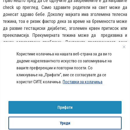
Прво нешто пред да се одлучите да забремените е да направите
check up преглед. Само здравите родители на свет може да
донесат здраво бебе. Доколку мајката има зголемена телесна
тежина, тоа е ризик фактор дека за време на бременоста може
да развие гестациски дијабетис, зголемен крвен притисок или
преекламсија. Прекумерната тежина може да предизвика и
други здравствени проблеми. Докторите препорачуваат дека
доколку планирате бременост морате да се откажете од
Користиме колачиња на нашата веб-страна за да ви го
пушењето цигари, пиењето алкохол и брзата исхрана.
дадеме најрелевантното искуство со запомнување на
вашите преференции и повторни посети. Со
callcenter@acibademsistina.mk
кликнување на „Прифати“, вие се согласувате да се
+ 389 2 30 99 500
Acibadem
користат СИТЕ колачиња.
Поставки за колачиња
Daily Dose Of Health -
Sistina - За
Ул. Скупи 5А Скопје
Здравствен блог со совети за
животот се
вашeто здравје. Креиравме
работи!
портал кој ќе ви ги одговори
Прифати
сите прашања за вашето
здравје и ќе ви даде совети
за здрав живот.
Уреди