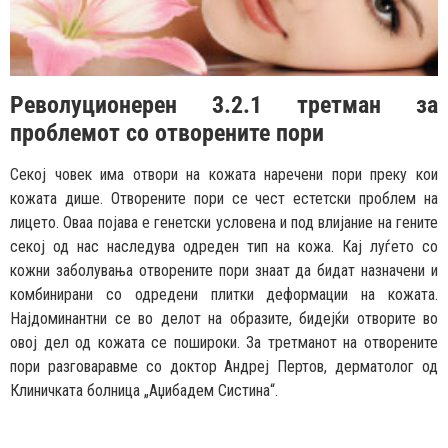
Револуционерен 3.2.1 третман за
проблемот со отворените пори
Секој човек има отвори на кожата наречени пори преку кои
кожата дише. Отворените пори се чест естетски проблем на
лицето. Оваа појава е генетски условена и под влијание на гените
секој од нас наследува одреден тип на кожа. Кај луѓето со
кожни заболувања отворените пори знаат да бидат назначени и
комбинирани со одредени плитки деформации на кожата.
Најдоминантни се во делот на образите, бидејќи отворите во
овој дел од кожата се пошироки. За третманот на отворените
пори разговаравме со доктор Андреј Пертов, дерматолог од
Клиничката болница „Аџибадем Систина“.