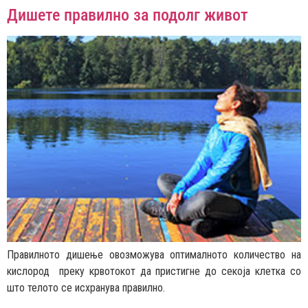
Дишете правилно за подолг живот
Правилното дишење овозможува оптималното количество на
кислород преку крвотокот да пристигне до секоја клетка со
што телото се исхранува правилно.