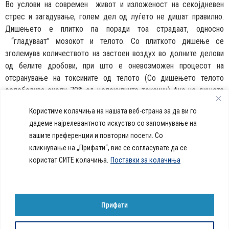
Во услови на современ живот и изложеност на секојдневен
стрес и загадување, голем дел од луѓето не дишат правилно.
Дишењето е плитко па поради тоа страдаат, односно
“гладуваат” мозокот и телото. Со плиткото дишење се
зголемува количеството на застоен воздух во долните делови
од белите дробови, при што е оневозможен процесот на
отсранување на токсините од телото (Со дишењето телото
ослободува околу 70% од целокупните токсини) Ако не дишете
правилно овој процес се забавува, а тоа е погодно за развој на
Користиме колачиња на нашата веб-страна за да ви го
многу болести.
дадеме најрелевантното искуство со запомнување на
вашите преференции и повторни посети. Со
callcenter@acibademsistina.mk
кликнување на „Прифати“, вие се согласувате да се
+ 389 2 30 99 500
Acibadem
користат СИТЕ колачиња.
Поставки за колачиња
Daily Dose Of Health -
Sistina - За
Ул. Скупи 5А Скопје
Здравствен блог со совети за
животот се
вашeто здравје. Креиравме
работи!
портал кој ќе ви ги одговори
Прифати
сите прашања за вашето
здравје и ќе ви даде совети
за здрав живот.