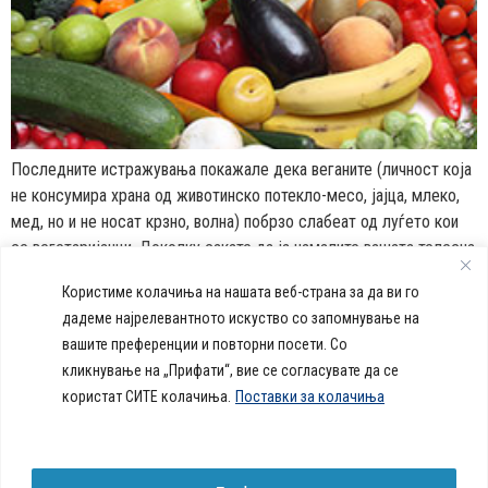
Последните истражувања покажале дека веганите (личност која
не консумира храна од животинско потекло-месо, јајца, млеко,
мед, но и не носат крзно, волна) побрзо слабеат од луѓето кои
се вегетаријанци. Доколку сакате да ја намалите вашата телесна
тежина, а не можете да се откажете од месо, јајца и млечни
Користиме колачиња на нашата веб-страна за да ви го
производи, прочитајте ги следниве совети.
дадеме најрелевантното искуство со запомнување на
вашите преференции и повторни посети. Со
callcenter@acibademsistina.mk
кликнување на „Прифати“, вие се согласувате да се
+ 389 2 30 99 500
Acibadem
користат СИТЕ колачиња.
Поставки за колачиња
Daily Dose Of Health -
Sistina - За
Ул. Скупи 5А Скопје
Здравствен блог со совети за
животот се
вашeто здравје. Креиравме
работи!
портал кој ќе ви ги одговори