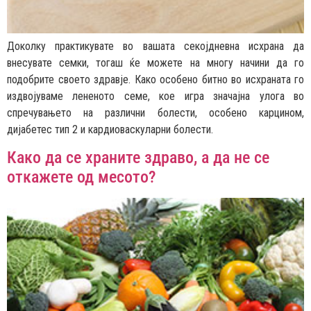
Доколку практикувате во вашата секојдневна исхрана да
внесувате семки, тогаш ќе можете на многу начини да го
подобрите своето здравје. Како особено битно во исхраната го
издвојуваме лененото семе, кое игра значајна улога во
спречувањето на различни болести, особено карцином,
дијабетес тип 2 и кардиоваскуларни болести.
Како да се храните здраво, а да не се
откажете од месото?