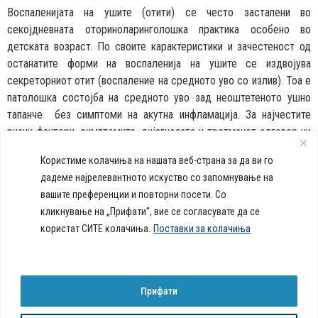
Воспаленијата на ушите (отити) се често застапени во
секојдневната оториноларинголошка практика особено во
детската возраст. По своите карактеристики и зачестеност од
останатите форми на воспаленија на ушите се издвојува
секреторниот отит (воспаление на средното уво со излив). Тоа е
патолошка состојба на средното уво зад неоштетеното ушно
тапанче без симптоми на акутна инфламација. За најчестите
ризик фактори, симптомите, дијагнозата и третманот одговор ни
даде прим. д-р Борислав Гогушевски, оториноларинголог од
Користиме колачиња на нашата веб-страна за да ви го
Клиничката болница „Аџибадем Систина“.
дадеме најрелевантното искуство со запомнување на
вашите преференции и повторни посети. Со
callcenter@acibademsistina.mk
кликнување на „Прифати“, вие се согласувате да се
+ 389 2 30 99 500
Acibadem
користат СИТЕ колачиња.
Поставки за колачиња
Daily Dose Of Health -
Sistina - За
Ул. Скупи 5А Скопје
Здравствен блог со совети за
животот се
вашeто здравје. Креиравме
работи!
портал кој ќе ви ги одговори
Прифати
сите прашања за вашето
здравје и ќе ви даде совети