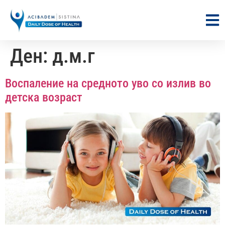
Ден:
д.м.г
Воспаление на средното уво со излив во
детска возраст