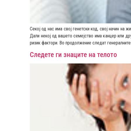
Секој од нас има свој генетски код, свој начин на 
Дали некој од вашето семејство има канцер или др
ризик фактори. Во продолжение следат генералните 
Следете ги знаците на телото