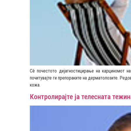
Сè почестото дијагностицирање на карциномот на
почитувајте ги препораките на дерматолозите. Редов
кожа.
Контролирајте ја телесната тежин