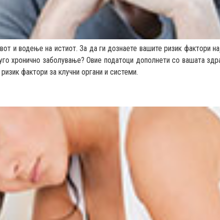
живот и водење на истиот. За да ги дознаете вашите ризик фактори н
уго хронично заболување? Овие податоци дополнети со вашата здрав
ризик фактори за клучни органи и системи.