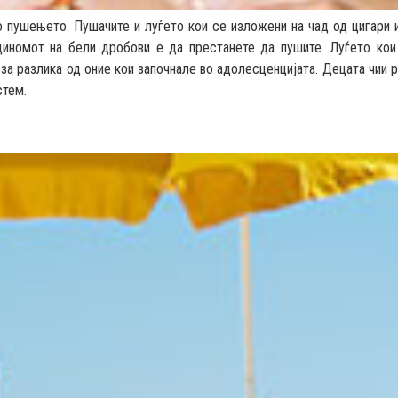
 пушењето. Пушачите и луѓето кои се изложени на чад од цигари и
циномот на бели дробови е да престанете да пушите. Луѓето ко
 за разлика од оние кои започнале во адолесценцијата. Децата чии 
стем.