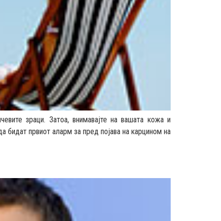
евите зраци. Затоа, внимавајте на вашата кожа и
да бидат првиот аларм за пред појава на карцином на