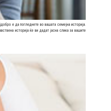
ајдобро е да погледнете во вашата семејна историја.
ствена историја ќе ви дадат јасна слика за вашите