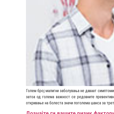
Голем број малигни заболувања не даваат симптоми 
затоа од голема важност се редовните превентив
откривање на болеста значи поголема шанса за трет
Дознајте ги вашите ризик фактор