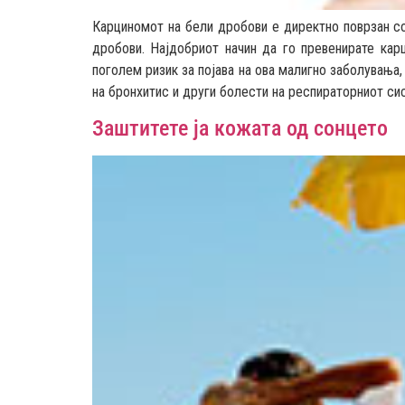
Карциномот на бели дробови е директно поврзан со
дробови. Најдобриот начин да го превенирате кар
поголем ризик за појава на ова малигно заболувања,
на бронхитис и други болести на респираторниот си
Заштитете ја кожата од сонцето