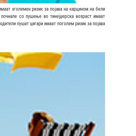
маат зголемен ризик за појава на карцином на бели
и почнале со пушење во тинејџерска возраст имаат
родители пушат цигари имаат поголем ризик за појава