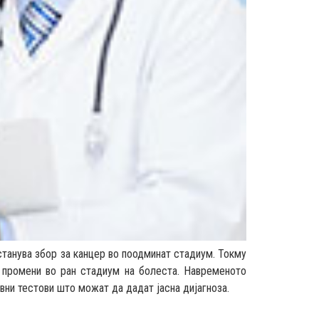
станува збор за канцер во поодминат стадиум. Токму
 промени во ран стадиум на болеста. Навременото
вни тестови што можат да дадат јасна дијагноза.