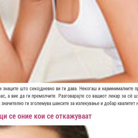
и знаците што секојдневно ви ги дава. Некогаш и најминималните 
вас, а вие да ги премолчите. Разговарајте со вашиот лекар за сè ш
 значително ги зголемува шансите за излекување и добар квалитет 
ци се оние кои се откажуваат