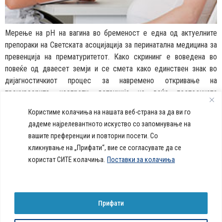
Мерење на pH на вагина во бременост е една од актуелните
препораки на Светската асоцијација за перинатална медицина за
превенција на прематуритетот. Како скрининг е воведена во
повеќе од дваесет земји и се смета како единствен знак во
дијагностичкиот процес за навремено откривање на
прекурсорите, наспроти детекција на веќе постоечката
инфекција. Редовно следење овозможува значителна редукција
Користиме колачиња на нашата веб-страна за да ви го
на прематуритетот.
дадеме најрелевантното искуство со запомнување на
вашите преференции и повторни посети. Со
callcenter@acibademsistina.mk
кликнување на „Прифати“, вие се согласувате да се
+ 389 2 30 99 500
Acibadem
користат СИТЕ колачиња.
Поставки за колачиња
Daily Dose Of Health -
Sistina - За
Ул. Скупи 5А Скопје
Здравствен блог со совети за
животот се
вашeто здравје. Креиравме
работи!
портал кој ќе ви ги одговори
Прифати
сите прашања за вашето
здравје и ќе ви даде совети