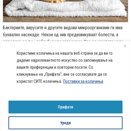
Бактериите, вирусите и другите видови микроорганизми ги има
буквално насекаде. Некои од нив предизвикуваат болести, а
одредени се т.н „добри“ микроорганизми. Кои се местата каде
најчесто се кријат овие мали суштества кои го напаѓаат вашето
Користиме колачиња на нашата веб-страна за да ви го
тело?
дадеме најрелевантното искуство со запомнување на
вашите преференции и повторни посети. Со
callcenter@acibademsistina.mk
кликнување на „Прифати“, вие се согласувате да се
+ 389 2 30 99 500
Acibadem
користат СИТЕ колачиња.
Поставки за колачиња
Daily Dose Of Health -
Sistina - За
Ул. Скупи 5А Скопје
Здравствен блог со совети за
животот се
вашeто здравје. Креиравме
работи!
портал кој ќе ви ги одговори
Прифати
сите прашања за вашето
здравје и ќе ви даде совети
за здрав живот.
Уреди