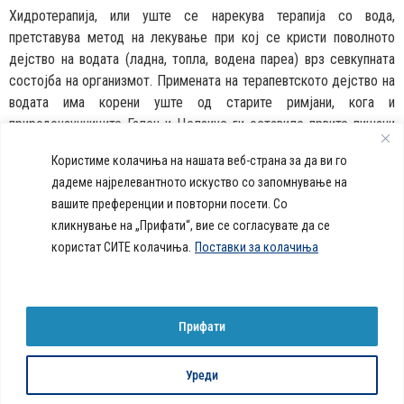
Хидротерапија, или уште се нарекува терапија со вода,
претставува метод на лекување при кој се кристи поволното
дејство на водата (ладна, топла, водена пареа) врз севкупната
состојба на организмот. Примената на терапевтското дејство на
водата има корени уште од старите римјани, кога и
природонаучниците Гален и Целзиус ги оставиле првите пишани
документи за дејството на топлата и ладната вода врз
Користиме колачиња на нашата веб-страна за да ви го
организмот.
дадеме најрелевантното искуство со запомнување на
вашите преференции и повторни посети. Со
callcenter@acibademsistina.mk
кликнување на „Прифати“, вие се согласувате да се
+ 389 2 30 99 500
Acibadem
користат СИТЕ колачиња.
Поставки за колачиња
Daily Dose Of Health -
Sistina - За
Ул. Скупи 5А Скопје
Здравствен блог со совети за
животот се
вашeто здравје. Креиравме
работи!
портал кој ќе ви ги одговори
Прифати
сите прашања за вашето
здравје и ќе ви даде совети
за здрав живот.
Уреди
© 2026 Сите права се задржани
Политика за колачиња на веб-страница