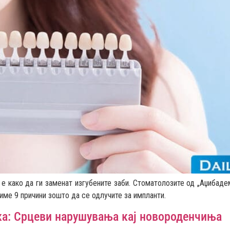
 е како да ги заменат изгубените заби. Стоматолозите од „Аџибад
име 9 причини зошто да се одлучите за импланти.
ка: Срцеви нарушувања кај новороденчиња