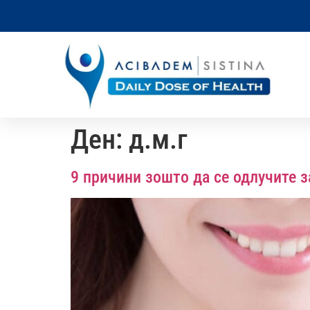
Ден:
д.м.г
9 причини зошто да се одлучите 