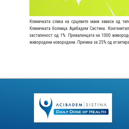
Клиничката слика на срцевите мани зависи од тип
Клиничката болница Аџибадем Систина.
Конгенитал
застапеност од 1%. Преваленцата на 1000 живороде
живородени новородени. Причина за 25% од егзитира