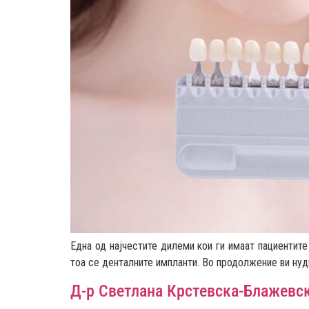
Eдна од најчестите дилеми кои ги имаат пациентите
тоа се денталните импланти. Во продолжение ви нуд
Д-р Светлана Крстевска-Блажевс