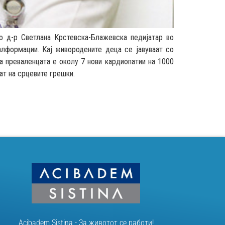
со д-р Светлана Крстевска-Блажевска педијатар во
лформации. Кај живородените деца се јавуваат со
а преваленцата е околу 7 нови кардиопатии на 1000
ат на срцевите грешки.
Acibadem Sistina - За животот се работи!