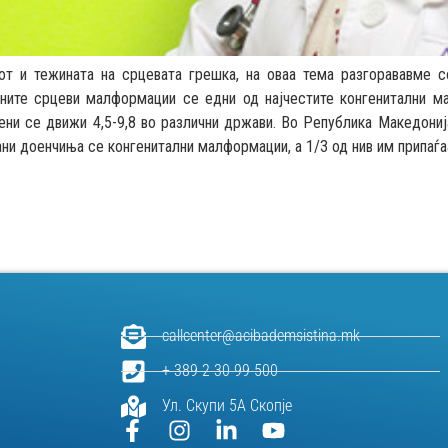
от и тежината на срцевата грешка, на оваа тема разгорававме 
ните срцеви малформации се едни од најчестите конгенитални ма
ни се движи 4,5-9,8 во различни држави. Во Република Македониј
ни доенчиња се конгенитални малформации, а 1/3 од нив им припаѓа
callcenter@acibademsistina.mk
+ 389 2 30 99 500
Ул. Скупи 5А Скопје