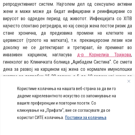
репродуктивниот систем. Најголем дел од сексуално активни
жени и мажи може да бидат инфицирани и реинфицирани со
вирусот во одреден период од животот. Инфекцијата со ХПВ
најчесто спонтано регредира, но кај секо­ја жена постои ризик да
стане хронична, да предизвика промени на клетките на
цервиксот (грлото на матката), т.н. преканцерозни лезии кои
доколку не се детектираат и третираат, ќе преминат во
инвазивен карцином, нагласува
д-р Корнелија Трајкова
,
гинеколог во Клиничката болница „Аџибадем Систина“. Се смета
дека за развој на карцином кај жена со нормален имунолошки
систем се потребни 15-20 години, а 5 до 10 години кај жени со
намален имунолош­ки систем, како на пример нетретирана ХИВ-
Користиме колачиња на нашата веб-страна за да ви го
инфекција.
дадеме најрелевантното искуство со запомнување на
вашите преференции и повторни посети. Со
callcenter@acibademsistina.mk
кликнување на „Прифати“, вие се согласувате да се
+ 389 2 30 99 500
Acibadem
користат СИТЕ колачиња.
Поставки за колачиња
Daily Dose Of Health -
Sistina - За
Ул. Скупи 5А Скопје
Здравствен блог со совети за
животот се
вашeто здравје. Креиравме