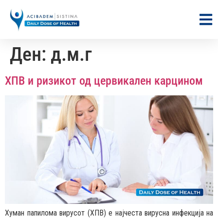
Ден:
д.м.г
ХПВ и ризикот од цервикален карцином
Хуман папилома вирусот (ХПВ) е најчеста вирусна инфекција на