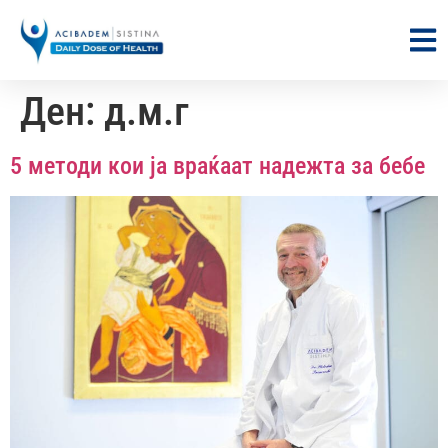
Ден:
д.м.г
5 методи кои ја враќаат надежта за бебе