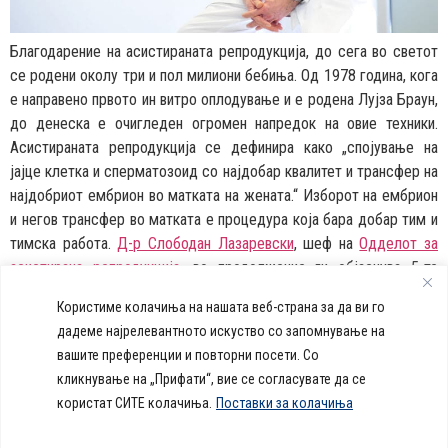
Благодарение на асистираната репродукција, до сега во светот
се родени околу три и пол милиони бебиња. Од 1978 година, кога
е направено првото ин витро оплодување и е родена Лујза Браун,
до денеска е очигледен огромен напредок на овие техники.
Асистираната репродукција се дефинира како „спојување на
јајце клетка и сперматозоид со наjдобар квалитет и трансфер на
најдобриот ембрион во матката на жената.“ Изборот на ембрион
и негов трансфер во матката е процедура која бара добар тим и
тимска работа.
Д-р Слободан Лазаревски
, шеф на
Одделот за
асистирана репродукција
, во продолжение ги објаснува 5-те
методи и фактори кои ги зголемуваат шансите за успешно ин
Користиме колачиња на нашата веб-страна за да ви го
витро.
дадеме најрелевантното искуство со запомнување на
вашите преференции и повторни посети. Со
callcenter@acibademsistina.mk
кликнување на „Прифати“, вие се согласувате да се
+ 389 2 30 99 500
Acibadem
користат СИТЕ колачиња.
Поставки за колачиња
Daily Dose Of Health -
Sistina - За
Ул. Скупи 5А Скопје
Здравствен блог со совети за
животот се