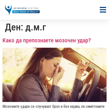
Ден:
д.м.г
Како да препознаете мозочен удар?
Мозочните удари се случуваат брзо и без најава, па симптомите