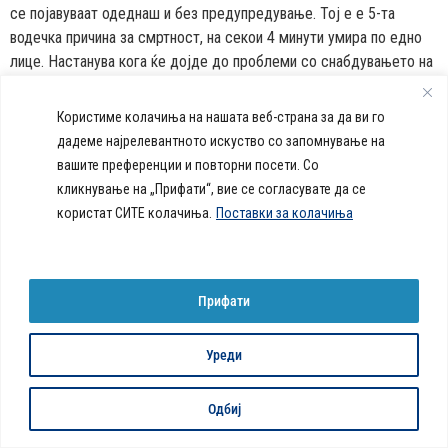
се појавуваат одеднаш и без предупредување. Тој е е 5-та
водечка причина за смртност, на секои 4 минути умира по едно
лице. Настанува кога ќе дојде до проблеми со снабдувањето на
мозокот со крв, поради блокирање или прскање на крвните
садови. Мозочниот удар претставува итен […]
Користиме колачиња на нашата веб-страна за да ви го
дадеме најрелевантното искуство со запомнување на
callcenter@acibademsistina.mk
вашите преференции и повторни посети. Со
кликнување на „Прифати“, вие се согласувате да се
+ 389 2 30 99 500
Acibadem
Daily Dose Of Health -
користат СИТЕ колачиња.
Поставки за колачиња
Sistina - За
Ул. Скупи 5А Скопје
Здравствен блог со совети за
животот се
вашeто здравје. Креиравме
работи!
портал кој ќе ви ги одговори
сите прашања за вашето
Прифати
здравје и ќе ви даде совети
за здрав живот.
Уреди
© 2026 Сите права се задржани
Политика за колачиња на веб-страница
Одбиј
Developed by:
Unet