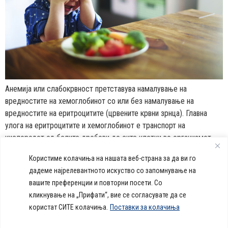
Анемија или слабокрвност претставува намалување на
вредностите на хемоглобинот со или без намалување на
вредностите на еритроцитите (црвените крвни зрнца). Главна
улога на еритроцитите и хемоглобинот е транспорт на
кислородот од белите дробови до сите клетки во организмот.
Недостигот на хемоглобин и недоволен број на еритроцити ќе
Користиме колачиња на нашата веб-страна за да ви го
резултира со намалено снабдување на клетките со кислород […]
дадеме најрелевантното искуство со запомнување на
вашите преференции и повторни посети. Со
callcenter@acibademsistina.mk
кликнување на „Прифати“, вие се согласувате да се
+ 389 2 30 99 500
Acibadem
користат СИТЕ колачиња.
Поставки за колачиња
Daily Dose Of Health -
Sistina - За
Ул. Скупи 5А Скопје
Здравствен блог со совети за
животот се