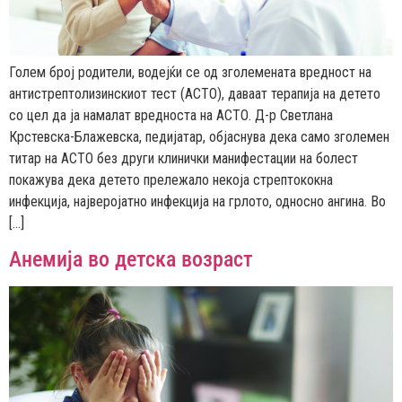
Голем број родители, водејќи се од зголемената вредност на
антистрептолизинскиот тест (АСТО), даваат терапија на детето
со цел да ја намалат вредноста на АСТО. Д-р Светлана
Крстевска-Блажевска, педијатар, објаснува дека само зголемен
титар на АСТО без други клинички манифестации на болест
покажува дека детето прележало некоја стрептококна
инфекција, најверојатно инфекција на грлото, односно ангина. Во
[…]
Анемија во детска возраст