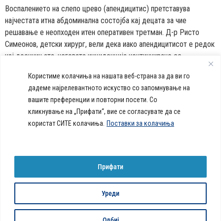
Воспалението на слепо црево (апендицитис) претставува
најчестата итна абдоминална состојба кај децата за чие
решавање е неопходен итен оперативен третман. Д-р Ристо
Симеонов, детски хирург, вели дека иако апендицитисот е редок
кај доенчињата, неговата инциденција континуирано се
зголемува во текот на детскиот период и го достигнува својот
Користиме колачиња на нашата веб-страна за да ви го
пик помеѓу 15. и 25. година од животот […]
дадеме најрелевантното искуство со запомнување на
вашите преференции и повторни посети. Со
callcenter@acibademsistina.mk
кликнување на „Прифати“, вие се согласувате да се
+ 389 2 30 99 500
Acibadem
користат СИТЕ колачиња.
Поставки за колачиња
Daily Dose Of Health -
Sistina - За
Ул. Скупи 5А Скопје
Здравствен блог со совети за
животот се
вашeто здравје. Креиравме
работи!
портал кој ќе ви ги одговори
Прифати
сите прашања за вашето
здравје и ќе ви даде совети
за здрав живот.
Уреди
© 2026 Сите права се задржани
Политика за колачиња на веб-страница
Одбиј