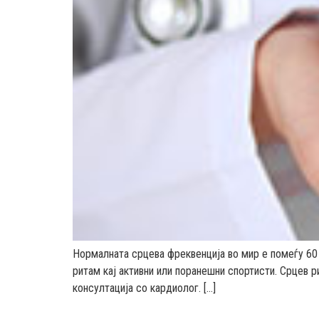
Нормалната срцева фреквенција во мир е помеѓу 60 
ритам кај активни или поранешни спортисти. Срцев р
консултација со кардиолог. […]