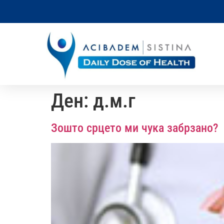
Ден:
д.м.г
Зошто срцето ми чука забрзано?