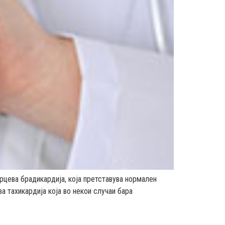
рцева брадикардија, кoја претставува нормален
а тахикардија која во некои случаи бара