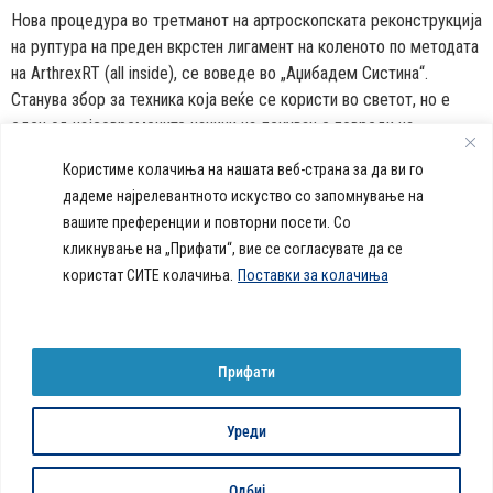
Нова процедура во третманот на артроскопската реконструкција
на руптура на преден вкрстен лигамент на коленото по методата
на ArthrexRT (all inside), се воведе во „Аџибадем Систина“.
Станува збор за техника која веќе се користи во светот, но е
еден од најсовремените начини на лекување повреди на
коленото. Методата првпат беше применета во декември
Користиме колачиња на нашата веб-страна за да ви го
минатата година. […]
дадеме најрелевантното искуство со запомнување на
вашите преференции и повторни посети. Со
callcenter@acibademsistina.mk
кликнување на „Прифати“, вие се согласувате да се
+ 389 2 30 99 500
Acibadem
користат СИТЕ колачиња.
Поставки за колачиња
Daily Dose Of Health -
Sistina - За
Ул. Скупи 5А Скопје
Здравствен блог со совети за
животот се
вашeто здравје. Креиравме
работи!
портал кој ќе ви ги одговори
Прифати
сите прашања за вашето
здравје и ќе ви даде совети
за здрав живот.
Уреди
© 2026 Сите права се задржани
Политика за колачиња на веб-страница
Одбиј