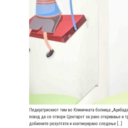
Педијатрискиот тим во Клиничката болница „Аџибаде
повод да се отвори Центарот за рано откривање и т
добиените резултати и континуирано следење […]