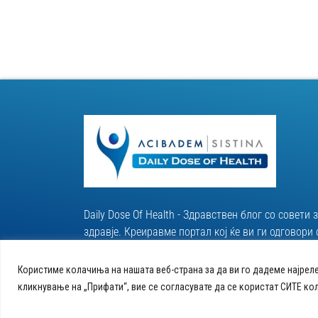
Daily Dose Of Health - Здравствен блог со совети 
здравје. Креиравме портал кој ќе ви ги одговор
за вашето здравје и ќе ви даде совети за здрав 
Користиме колачиња на нашата веб-страна за да ви го дадеме најрел
кликнување на „Прифати“, вие се согласувате да се користат СИТЕ ко
© 2026 Сите права се задржани
Политика за кол