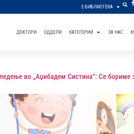
Е-БИБЛИОТЕКА
ДОКТОРИ
ОДДЕЛИ
КАТЕГОРИИ
ЗА НАС
К
следење во „Аџибадем Систина“: Се бориме 