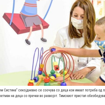
м Систина“ секојдневно се соочува со деца кои имаат потреба од п
ретман на деца со пречки во развојот. Тимскиот пристап обезбедув