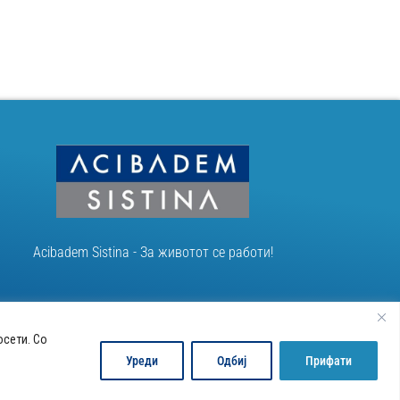
Acibadem Sistina - За животот се работи!
осети. Со
Уреди
Одбиј
Прифати
Developed by:
Unet