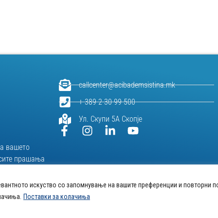
callcenter@acibademsistina.mk
+ 389 2 30 99 500
Ул. Скупи 5А Скопје
за вашeто
и сите прашања
живот.
евантното искуство со запомнување на вашите преференции и повторни п
лачиња.
Поставки за колачиња
ачиња на веб-страница