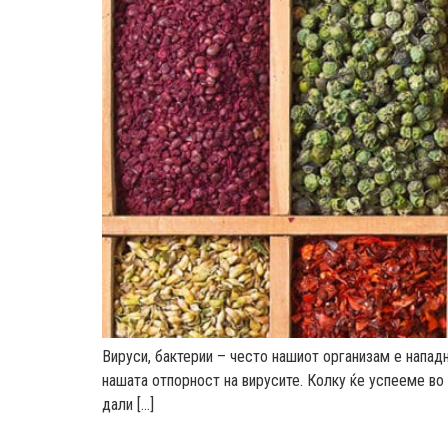
Вируси, бактерии – често нашиот организам е нападна
нашата отпорност на вирусите. Колку ќе успееме во 
дали […]