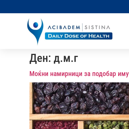
Ден:
д.м.г
Моќни намирници за подобар иму