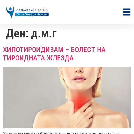
Ден:
д.м.г
ХИПОТИРОИДИЗАМ – БОЛЕСТ НА
ТИРОИДНАТА ЖЛЕЗДА
Хипотироидизам е болест кога тироидната жлезда не лачи