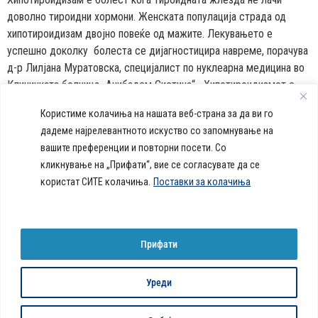
доволно тироидни хормони. Женската популација страда од
хипотироидизам двојно повеќе од мажите. Лекувањето е
успешно доколку болеста се дијагностицира навреме, порачува
д-р Лилјана Муратовска, специјалист по нуклеарна медицина во
Клиничката болница „Аџибадем Систина“. „Хипотироидизмот е
состојба на недостиг на хормони на штитната жлезда во
Користиме колачиња на нашата веб-страна за да ви го
организмот или отсуство […]
дадеме најрелевантното искуство со запомнување на
вашите преференции и повторни посети. Со
callcenter@acibademsistina.mk
кликнување на „Прифати“, вие се согласувате да се
+ 389 2 30 99 500
Acibadem
користат СИТЕ колачиња.
Поставки за колачиња
Daily Dose Of Health -
Sistina - За
Ул. Скупи 5А Скопје
Здравствен блог со совети за
животот се
вашeто здравје. Креиравме
работи!
портал кој ќе ви ги одговори
Прифати
сите прашања за вашето
здравје и ќе ви даде совети
за здрав живот.
Уреди
© 2026 Сите права се задржани
Политика за колачиња на веб-страница