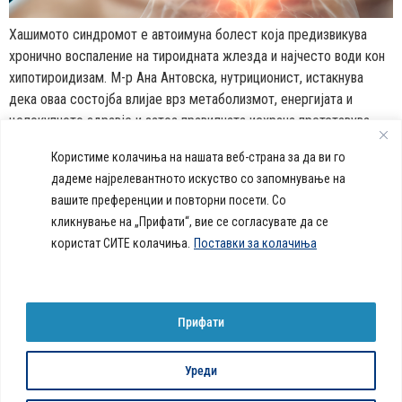
Хашимото синдромот е автоимуна болест која предизвикува
хронично воспаление на тироидната жлезда и најчесто води кон
хипотироидизам. М-р Ана Антовска, нутриционист, истакнува
дека оваа состојба влијае врз метаболизмот, енергијата и
целокупното здравје и затоа правилната исхрана претставува
важен дел од третманот и одржувањето на балансот во
Користиме колачиња на нашата веб-страна за да ви го
организмот. Кои нутриенти е потребно да се внесуваат? Што […]
дадеме најрелевантното искуство со запомнување на
вашите преференции и повторни посети. Со
callcenter@acibademsistina.mk
кликнување на „Прифати“, вие се согласувате да се
+ 389 2 30 99 500
Acibadem
користат СИТЕ колачиња.
Поставки за колачиња
Daily Dose Of Health -
Sistina - За
Ул. Скупи 5А Скопје
Здравствен блог со совети за
животот се
вашeто здравје. Креиравме
работи!
портал кој ќе ви ги одговори
Прифати
сите прашања за вашето
здравје и ќе ви даде совети
за здрав живот.
Уреди
© 2026 Сите права се задржани
Политика за колачиња на веб-страница