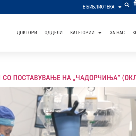
Е-БИБЛИОТЕКА
ДОКТОРИ
ОДДЕЛИ
КАТЕГОРИИ
ЗА НАС
К
 СО ПОСТАВУВАЊЕ НА „ЧАДОРЧИЊА“ (ОК