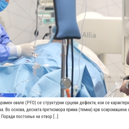
рамен овале (PFO) се структурни срцеви дефекти, кои се карактер
ува. Во основа, десната преткомора прима (темна) крв осиромашена
. Поради постоење на отвор […]