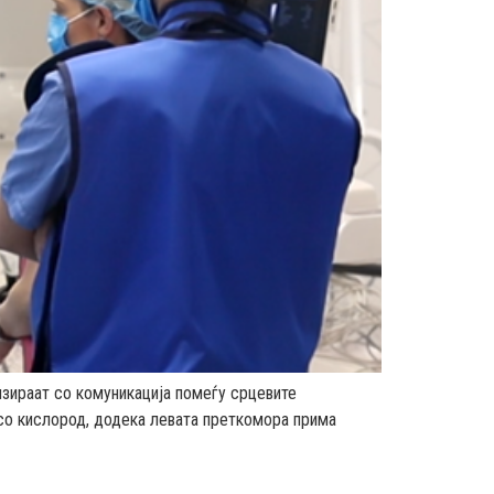
изираат со комуникација помеѓу срцевите
 со кислород, додека левата преткомора прима