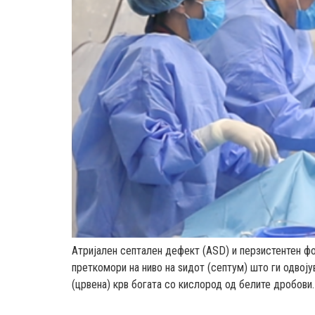
Атријален септален дефект (ASD) и перзистентен фо
преткомори на ниво на ѕидот (септум) што ги одвој
(црвена) крв богата со кислород од белите дробови