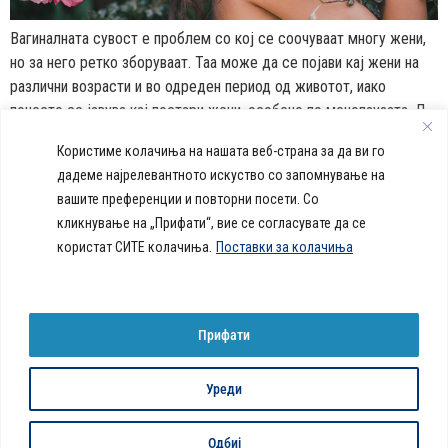
Вагиналната сувост е проблем со кој се соочуваат многу жени,
но за него ретко зборуваат. Таа може да се појави кај жени на
различни возрасти и во одреден период од животот, иако
почесто се јавува кај постари жени, особено по менопаузата. Д-
р Јорданчо Иванов, специјалист по гинекологија и акушерство,
Користиме колачиња на нашата веб-страна за да ви го
истакнува дека вагиналната сувост значително влијае […]
дадеме најрелевантното искуство со запомнување на
вашите преференции и повторни посети. Со
callcenter@acibademsistina.mk
кликнување на „Прифати“, вие се согласувате да се
+ 389 2 30 99 500
Acibadem
користат СИТЕ колачиња.
Поставки за колачиња
Daily Dose Of Health -
Sistina - За
Ул. Скупи 5А Скопје
Здравствен блог со совети за
животот се
вашeто здравје. Креиравме
работи!
портал кој ќе ви ги одговори
Прифати
сите прашања за вашето
здравје и ќе ви даде совети
за здрав живот.
Уреди
© 2026 Сите права се задржани
Политика за колачиња на веб-страница
Одбиј