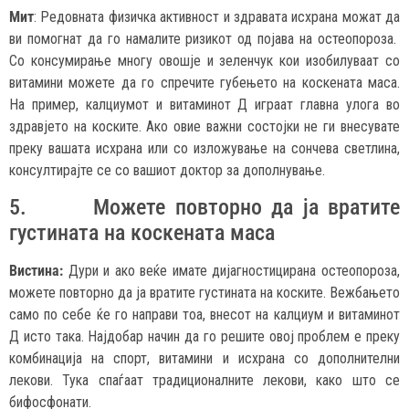
Мит
: Редовната физичка активност и здравата исхрана можат да
ви помогнат да го намалите ризикот од појава на остеопороза.
Со консумирање многу овошје и зеленчук кои изобилуваат со
витамини можете да го спречите губењето на коскената маса.
На пример, калциумот и витаминот Д играат главна улога во
здравјето на коските. Ако овие важни состојки не ги внесувате
преку вашата исхрана или со изложување на сончева светлина,
консултирајте се со вашиот доктор за дополнување.
5.
Можете повторно да ја вратите
густината на коскената маса
Вистина:
Дури и ако веќе имате дијагностицирана остеопороза,
можете повторно да ја вратите густината на коските. Вежбањето
само по себе ќе го направи тоа, внесот на калциум и витаминот
Д исто така. Најдобар начин да го решите овој проблем е преку
комбинација на спорт, витамини и исхрана со дополнителни
лекови. Тука спаѓаат традиционалните лекови, како што се
бифосфонати.