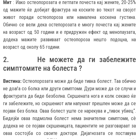
Мит
: Иако остеопорозата е петпати почеста кај жените, 20-25%
од мажите ќе добијат фрактура на коските во текот на својот
живот поради остеопороза или намалена коскена густина.
Обично се вели дека остепорозата е многу почеста кај жените
на возраст од 50 години и е придружен ефект од менопаузата,
додека мажите развиваат остеопороза нешто подоцна, на
возраст од околу 65 години.
2. Не можете да ги забележите
симптомите на болеста ?
Вистина:
Остеопорозата може да биде тивка болест. Таа обично
не доаѓа со болка или други симптоми. Дури може да се случи и
фрактурата да биде безболна. Скршената нога и колк секако ќе
ги забележите, но скршениот или напукнат прешлен може да се
појави без болка. Оваа болест уште се нарекува и „тивок убиец“.
Бидејќи оваа подмолна болест нема значителни симптоми, сè
додека не се појави скршеницата, пациентите не разговараат за
оваа состојба со своите доктори. Дијагнозата се поставува