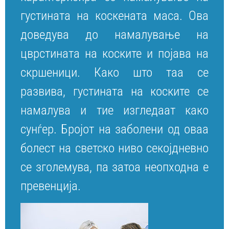
густината на коскената маса. Ова
доведува до намалување на
цврстината на коските и појава на
скршеници. Како што таа се
развива, густината на коските се
намалува и тие изгледаат како
сунѓер. Бројот на заболени од оваа
болест на светско ниво секојдневно
се зголемува, па затоа неопходна е
превенција.