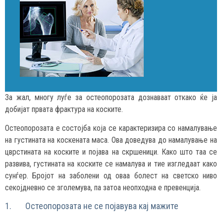
За жал, многу луѓе за остеопорозата дознаваат откако ќе ја
добијат првата фрактура на коските.
Остеопорозата е состојба која се карактеризира со намалување
на густината на коскената маса. Ова доведува до намалување на
цврстината на коските и појава на скршеници. Како што таа се
развива, густината на коските се намалува и тие изгледаат како
сунѓер. Бројот на заболени од оваа болест на светско ниво
секојдневно се зголемува, па затоа неопходна е превенција.
1. Остеопорозата не се појавува кај мажите