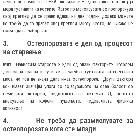
лесно, со помош на DEXA скенирање – едноставен тест кој ја
мери густината на коските. Затоа по менопаузата се препорачува
овој преглед да се прави еднаш на две години, додека мажите
не треба да го прават овој преглед многу често, но никако не
смеат да го заборават.
3. Остеопорозата е дел од процесот
на стареење
Мит:
Навистина староста е еден од ризик факторите. Поголем
дел од возрасните луѓе ќе ја загубат густината на коскената
маса, но тоа не значи дека имаа остеопороза. Други фактори
кои имаат значајна улога во појавувањето на оваа болест се
семејната историја, недостигот на витамин Д, честото
внесување на кофеин, пушењето, недоволната физичка
активност.
4. Не треба да размислувате за
остеопорозата кога сте млади