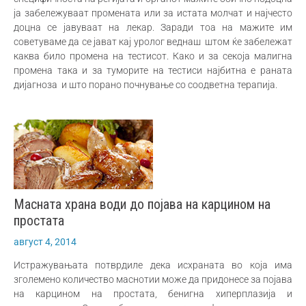
ја забележуваат промената или за истата молчат и најчесто
доцна се јавуваат на лекар. Заради тоа на мажите им
советуваме да се јават кај уролог веднаш штом ќе забележат
каква било промена на тестисот. Како и за секоја малигна
промена така и за туморите на тестиси најбитна е раната
дијагноза и што порано почнување со соодветна терапија.
Масната храна води до појава на карцином на
простата
август 4, 2014
Истражувањата потврдиле дека исхраната во која има
зголемено количество маснотии може да придонесе за појава
на карцином на простата, бенигна хиперплазија и