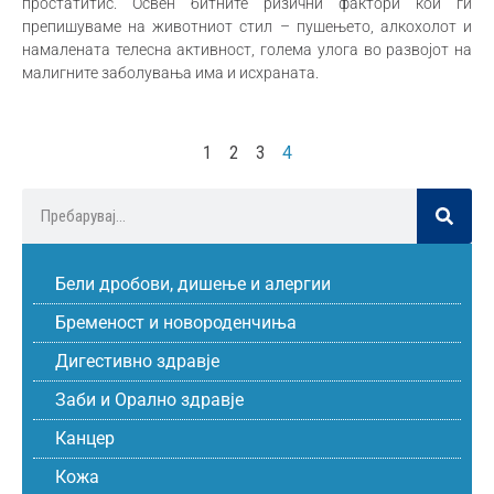
простатитис. Освен битните ризични фактори кои ги
препишуваме на животниот стил – пушењето, алкохолот и
намалената телесна активност, голема улога во развојот на
малигните заболувања има и исхраната.
1
2
3
4
Бели дробови, дишење и алергии
Бременост и новороденчиња
Дигестивно здравје
Заби и Орално здравје
Канцер
Кожа