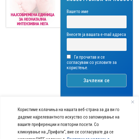
Вашето име
Внесете ја вашата е-mail адреса
Ги прочитав и се
согласувам со условите за
користење.
Користиме колачиња на нашата веб-страна за да ви го
дадеме најрелевантното искуство со запомнување на
вашите преференции и повторни посети. Со
callcenter@acibademsistina.mk
кликнување на „Прифати“, вие се согласувате да се
+ 389 2 30 99 500
Acibadem