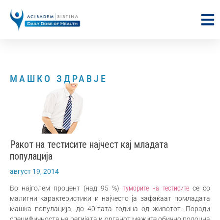
МАШКО ЗДРАВЈЕ
Ракот на тестисите најчест кај младата
популација
август 19, 2014
Во најголем процент (над 95 %)
туморите на тестисите
се со
малигни карактеристики и најчесто ја зафаќаат помладата
машка популација, до 40-тата година од животот. Поради
специфичноста на регијата и органот мажите обично подоцна