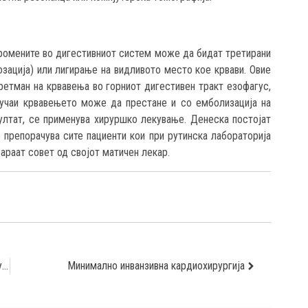
промените во дигестивниот систем може да бидат третирани
зација) или лигирање на видливото место кое крвави. Овие
ретман на крвавења во горниот дигестивен тракт езофагус,
учаи крвавењето може да престане и со емболизација на
ултат, се применува хируршко лекување. Денеска постојат
 препорачува сите пациенти кои при рутинска лабораторија
араат совет од својот матичен лекар.
Интервју со д-р Жарко Христовски – Кардиоваскуларните заболувања водечка причина за смртност во светот
Минимално инванзивна кардиохирургија