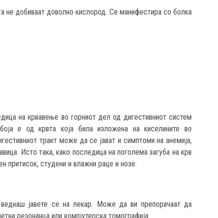
та не добиваат доволно кислород. Се манифестира со болка
едица на крвавење во горниот дел од дигестивниот систем
 боја е од крвта која била изложена на киселините во
гестивниот тракт може да се јават и симптоми на анемија,
авица. Исто така, како последица на поголема загуба на крв
ен притисок, студени и влажни раце и нозе.
веднаш јавете се на лекар. Може да ви препорачаат да
нетна резонанца или компјутерска томографија.