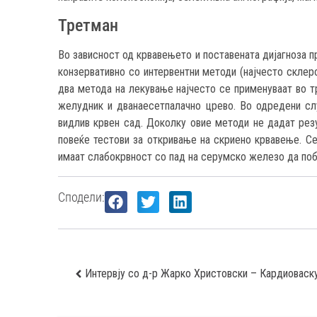
Третман
Во зависност од крвавењето и поставената дијагноза 
конзервативно со интервентни методи (најчесто склеро
два метода на лекување најчесто се применуваат во т
желудник и дванаесетпалачно црево. Во одредени сл
видлив крвен сад. Доколку овие методи не дадат рез
повеќе тестови за откривање на скриено крвавење. Се
имаат слабокрвност со пад на серумско железо да поб
Сподели: