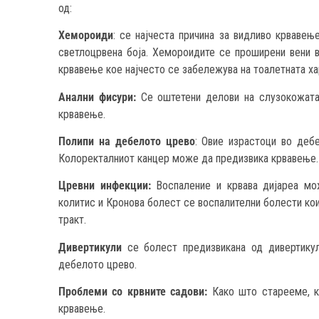
од:
Хемороиди
: се најчеста причина за видливо крвавењ
светлоцрвена боја. Хемороидите се проширени вени в
крвавење кое најчесто се забележува на тоалетната хар
Анални фисури:
Се оштетени делови на слузокожата
крвавење.
Полипи на дебелото црево
: Овие израстоци во деб
Колоректалниот канцер може да предизвика крвавење.
Цревни инфекции:
Воспаление и крвава дијареа мо
колитис и Кронова болест се воспалителни болести кои
тракт.
Дивертикули
се болест предизвикана од дивертику
дебелото црево.
Проблеми со крвните садови:
Како што старееме, к
крвавење.