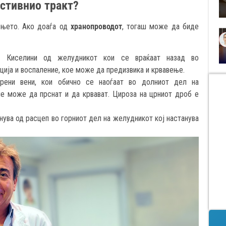
естивнио трaкт?
вењето. Ако доаѓа од
хранопроводот
, тогаш може да биде
 – Киселини од желудникот кои се враќаат назад во
ија и воспаление, кое може да предизвика и крвавење.
ирени вени, кои обично се наоѓаат во долниот дел на
ие може да прснат и да крвават. Цироза на црниот дроб е
нува од расцеп во горниот дел на желудникот кој настанува