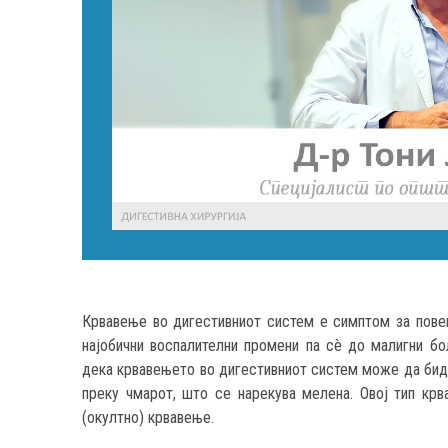
Крвавење во дигестивниот систем е симптом за повеќ
најобични воспалителни промени па сè до малигни бол
дека крвавењето во дигестивниот систем може да бид
преку чмарот, што се нарекува мелена. Овој тип кр
(окултно) крвавење.