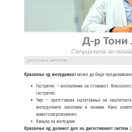
Крвавење од желудникот
може да биде предизвикано
Гастритис – воспаление на стомакот. Алкохолот,
гастритис.
Чир – претставува оштетување на заштитната
желудочните киселини и ензими. Како комп
животозагрожувачко.
Канцер на желудник
Крвавење од долниот дел на дигестивниот систем
(