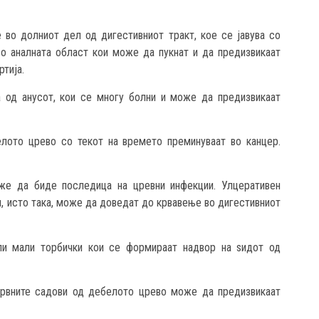
е во долниот дел од дигестивниот тракт, кое се јавува со
о аналната област кои може да пукнат и да предизвикаат
тија.
 од анусот, кои се многу болни и може да предизвикаат
елото црево со текот на времето преминуваат во канцер.
же да биде последица на цревни инфекции. Улцеративен
, исто така, може да доведат до крвавење во дигестивниот
ли мали торбички кои се формираат надвор на ѕидот од
рвните садови од дебелото црево може да предизвикаат