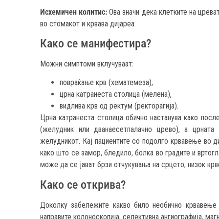
Исхемичен колитис:
Ова значи дека клетките на црева
во стомакот и крвава дијареа.
Како се манифестира?
Можни симптоми вклучуваат:
повраќање крв (хематемеза),
црна катранеста столица (мелена),
видлива крв од ректум (ректорагија).
Црна катранеста столица обично настанува како посл
(желудник или дванаесетпалачно црево), а црната
желудникот. Кај пациентите со подолго крвавење во ди
како што се замор, бледило, болка во градите и вртогл
може да се јават брзи отчукувања на срцето, низок крв
Како се открива?
Доколку забележите какво било необично крвавење 
направите колоноскопија, селективна ангиографија, маг