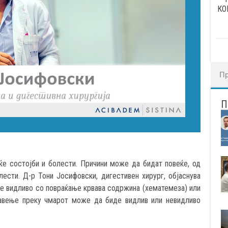
КО
е состојби и болести. Причини може да бидат повеќе, од
ести. Д-р Тони Јосифовски, дигестивен хирург, објаснува
е видливо со повраќање крвава содржина (хематемеза) или
вавење преку чмарот може да биде видлив или невидливо