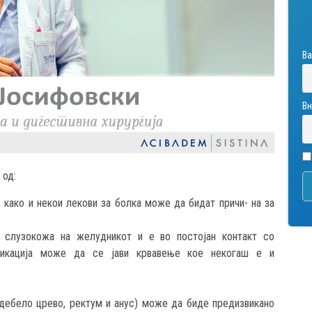
Ва
Вн
 од:
 како и некои лекови за болка може да бидат причи- на за
 слузокожа на желудникот и е во постојан контакт со
ликација може да се јави крвавење кое некогаш е и
дебело црево, ректум и анус) може да биде предизвикано