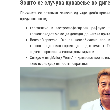
З
ошто се случува крвавење во диг
Причините се различни, зависно од каде доаѓа крва
предизвикано од:
Езофагитис и гастроезофагијален рефлукс
хранопроводот може да доведат до негова иритац
Венско/вариксно. Ова се невообичаено прош
хранопроводот или горниот дел од стомакот. Т
најчеста причина за езофагусни варикси.
Синдром на „Mallory Weiss“ – крвавење кое потек
како последица на чести повраќања.