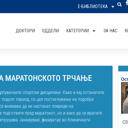
Е-БИБЛИОТЕКА
ДОКТОРИ
ОДДЕЛИ
КАТЕГОРИИ
ЗА НАС
К
ЗА МАРАТОНСКОТО ТРЧАЊЕ
Ос
пувачките спортски дисципини. Како и кај останатите
т подолг период, со цел постигнување на подобри
се внимава да не настанат повреди на
е подготвите пред маратонот, но и како да се вратите
етрушева Јанкијевиќ, физијатар во Клиничката
СЕ