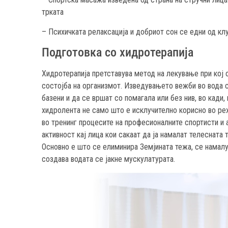
трката
– Психичката релаксација и добриот сон се едни од кл
Подготовка со хидротерапија
Хидротерапија претставува метод на лекување при кој 
состојба на организмот. Изведувањето вежби во вода 
базени и да се вршат со помагала или без нив, во кади
хидролента не само што е исклучително корисно во рех
во тренинг процесите на професионалните спортисти и 
активност кај лица кои сакаат да ја намалат телесната 
Основно е што се елиминира Земјината тежа, се намалу
создава водата се јакне мускулатурата.