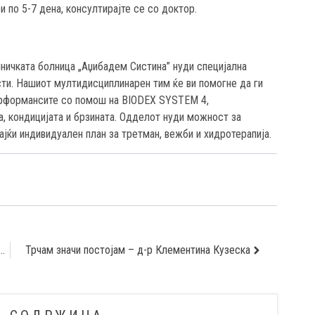
 по 5-7 дена, консултирајте се со доктор.
иничката болница „Аџибадем Систина” нуди специјална
сти. Нашиот мултидисциплинарен тим ќе ви помогне да ги
перформансите со помош на BIODEX SYSTEM 4,
а, кондицијата и брзината. Одделот нуди можност за
ајќи индивидуален план за третман, вежби и хидротерапија.
ебојша Тасиќ – Кардиолог: И младите жени се изложени на ризикот од инфаркт
Трчам значи постојам – д-р Клементина Кузеска