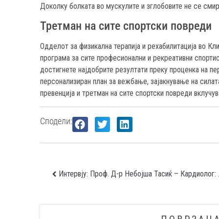
Доколку болката во мускулите и зглобовите не се смири
Третман на сите спортски повреди
Одделот за физикална терапија и рехабилитација во Кл
програма за сите професионални и рекреативни спорти
достигнете најдобрите резултати преку проценка на 
персонализиран план за вежбање, зајакнување на силат
превенција и третман на сите спортски повреди вклучув
Сподели:
Интервју: Проф. Д-р Н