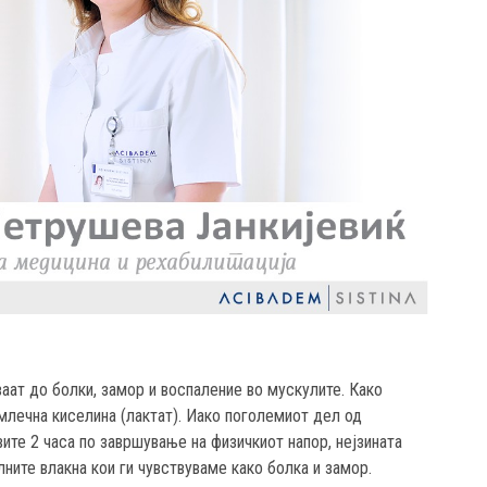
аат до болки, замор и воспаление во мускулите. Како
млечна киселина (лактат). Иако поголемиот дел од
ите 2 часа по завршување на физичкиот напор, нејзината
ите влакна кои ги чувствуваме како болка и замор.