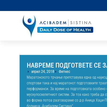
НАВРЕМЕ ПОДГОТВЕТЕ СЕ 
април 24, 2018
Фитнес
Маратонското трчање претставува една од најисцр
спортови така и кај маратонот подготовките траа
перформанси. За време на подготовката особено 
мускулоскелетниот систем. За тоа како треба да с
во форма потоа разговараме со д-р Аница Хаџи-П
болница „Аџибадем Систина".