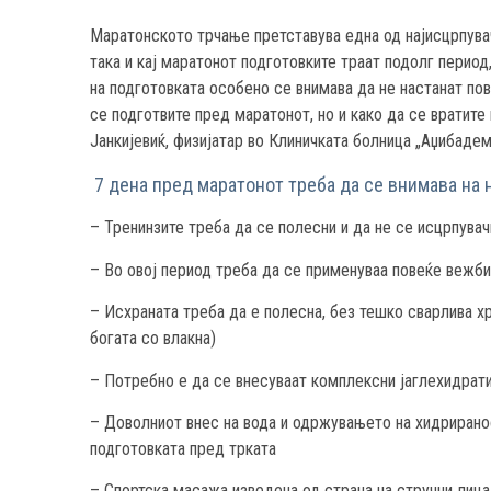
Маратонското трчање претставува една од најисцрпувач
така и кај маратонот подготовките траат подолг перио
на подготовката особено се внимава да не настанат по
се подготвите пред маратонот, но и како да се вратит
Јанкијевиќ, физијатар во Клиничката болница „Аџибадем
7 дена пред маратонот треба да се внимава на 
– Тренинзите треба да се полесни и да не се исцрпувач
– Во овој период треба да се применуваа повеќе вежби
– Исхраната треба да е полесна, без тешко сварлива хр
богата со влакна)
– Потребно е да се внесуваат комплексни јаглехидрати
– Доволниот внес на вода и одржувањето на хидрирано
подготовката пред трката
– Спортска масажа изведена од страна на стручни лица 