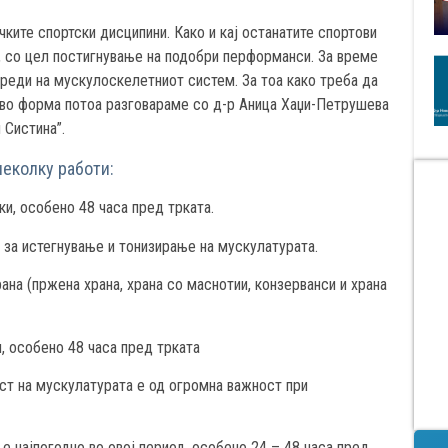
ките спортски дисципини. Како и кај останатите спортови
д, со цел постигнување на подобри перформанси. За време
вреди на мускулоскелетниот систем. За тоа како треба да
е во форма потоа разговараме со д-р Аница Хаџи-Петрушева
 Систина”.
неколку работи:
ки, особено 48 часа пред трката.
 за истегнување и тонизирање на мускулатурата.
ана (пржена храна, храна со маснотии, конзерванси и храна
, особено 48 часа пред трката
ст на мускулатурата е од огромна важност при
е најпогодно во овој период, особено 24 – 48 часа пред