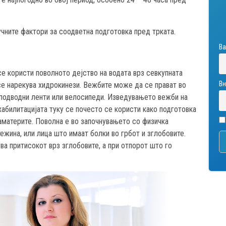
учните фактори за соодветна подготовка пред трката.
Ва
се користи поволното дејство на водата врз севкупната
Вн
се нарекува хидрокинези. Вежбите може да се прават во
, подводни ленти или велосипеди. Изведувањето вежби на
абилитацијата туку се почесто се користи како подготовка
аматерите. Поволна е во започнувањето со физичка
тежина, или лица што имаат болки во грбот и зглобовите.
ва притисокот врз зглобовите, а при отпорот што го