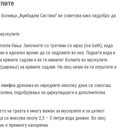
улите
 болница „Аџибадем Систина” ве советува како најдобро да
 мускулите
опла бања. Започнете со третман со мраз (ice bath), када
мин е идеално време да се задржите во неа. Ладната вода и
 крвните садови и ќе ги намалат болките во мускулите.
(ширење) на крвните садови. На овој начин ќе ги опуштите и
 лимфна дренажа во наредните неколку дена се секогаш
селина, подобрување на циркулацијата и дополнителна
ето на трката е многу важен за мускулите и за целиот
 се внесува околу 2,5 – 3 литри вода дневно. Во овој
 не е премногу калорична.