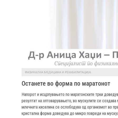
Останете во форма по маратонот
Напорот и исцрпувањето по маратонските трки доведув
резултат на оптоварувањето, во мускулите се создава 
млечната киселина се ослободува од организмот во прв
кристална форма доведува до микро повреди на мускулн