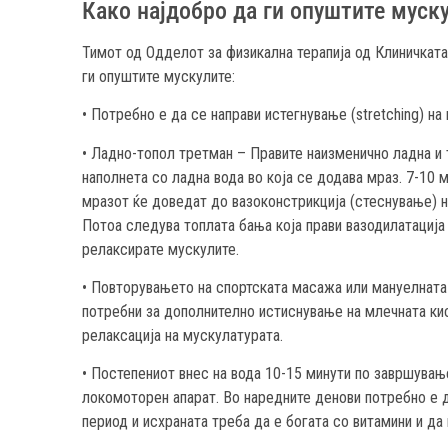
Како најдобро да ги опуштите муск
Тимот од Одделот за физикална терапија од Клиничката
ги опуштите мускулите:
• Потребно е да се направи истегнување (stretching) на
• Ладно-топол третман – Правите наизменично ладна и т
наполнета со ладна вода во која се додава мраз. 7-10 
мразот ќе доведат до вазоконстрикција (стеснување) на
Потоа следува топлата бања која прави вазодилатација 
релаксирате мускулите.
• Повторувањето на спортската масажа или мануелната
потребни за дополнително истиснување на млечната ки
релаксација на мускулатурата.
• Постепениот внес на вода 10-15 минути по завршувањ
локомоторен апарат. Во наредните денови потребно е да
период и исхраната треба да е богата со витамини и да