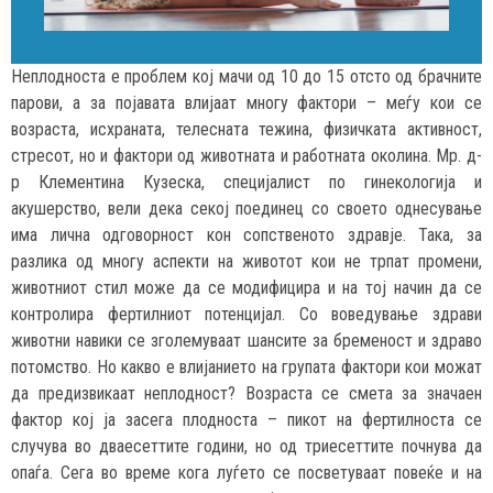
Неплодноста е проблем кој мачи од 10 до 15 отсто од брачните
парови, а за појавата влијаат многу фактори – меѓу кои се
возраста, исхраната, телесната тежина, физичката активност,
стресот, но и фактори од животната и работната околина. Мр. д-
р Клементина Кузеска, специјалист по гинекологија и
акушерство, вели дека секој поединец со своето однесување
има лична одговорност кон сопственото здравје. Така, за
разлика од многу аспекти на животот кои не трпат промени,
животниот стил може да се модифицира и на тој начин да се
контролира фертилниот потенцијал. Со воведување здрави
животни навики се зголемуваат шансите за бременост и здраво
потомство. Но какво е влијанието на групата фактори кои можат
да предизвикаат неплодност? Возраста се смета за значаен
фактор кој ја засега плодноста – пикот на фертилноста се
случува во дваесеттите години, но од триесеттите почнува да
опаѓа. Сега во време кога луѓето се посветуваат повеќе и на