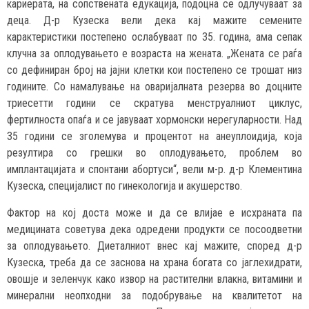
кариерата, на сопствената едукација, подоцна се одлучуваат за
деца. Д-р Кузеска вели дека кај мажите семените
карактеристики постепено ослабуваат по 35. година, ама сепак
клучна за оплодувањето е возраста на жената. „Жената се раѓа
со дефиниран број на јајни клетки кои постепено се трошат низ
годините. Со намалување на оваријалната резерва во доцните
триесетти години се скратува менструалниот циклус,
фертилноста опаѓа и се јавуваат хормонски нерегуларности. Над
35 години се зголемува и процентот на анеуплоидија, која
резултира со грешки во оплодувањето, проблем во
имплантацијата и спонтани абортуси“, вели м-р. д-р Клементина
Кузеска, специјалист по гинекологија и акушерство.
Фактор на кој доста може и да се влијае е исхраната па
медицината советува дека одредени продукти се посоодветни
за оплодувањето. Диеталниот внес кај мажите, според д-р
Кузеска, треба да се заснова на храна богата со јаглехидрати,
овошје и зеленчук како извор на растителни влакна, витамини и
минерални неопходни за подобрување на квалитетот на