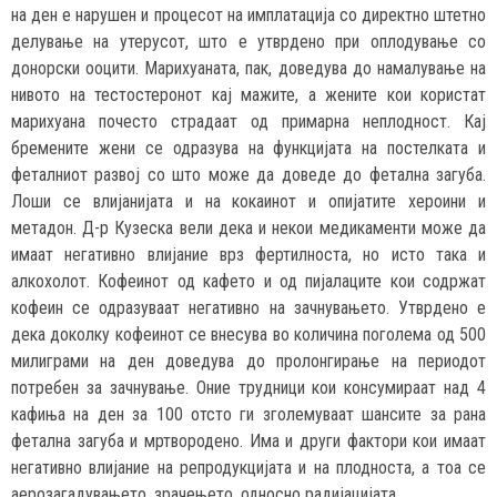
на ден е нарушен и процесот на имплатација со директно штетно
делување на утерусот, што е утврдено при оплодување со
донорски ооцити. Марихуаната, пак, доведува до намалување на
нивото на тестостеронот кај мажите, а жените кои користат
марихуана почесто страдаат од примарна неплодност. Кај
бремените жени се одразува на функцијата на постелката и
феталниот развој со што може да доведе до фетална загуба.
Лоши се влијанијата и на кокаинот и опијатите хероини и
метадон. Д-р Кузеска вели дека и некои медикаменти може да
имаат негативно влијание врз фертилноста, но исто така и
алкохолот. Кофеинот од кафето и од пијалаците кои содржат
кофеин се одразуваат негативно на зачнувањето. Утврдено е
дека доколку кофеинот се внесува во количина поголема од 500
милиграми на ден доведува до пролонгирање на периодот
потребен за зачнување. Оние трудници кои консумираат над 4
кафиња на ден за 100 отсто ги зголемуваат шансите за рана
фетална загуба и мртвородено. Има и други фактори кои имаат
негативно влијание на репродукцијата и на плодноста, а тоа се
аерозагадувањето, зрачењето, односно радијацијата.