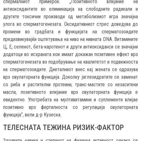
спермалниот примерок. „Позитивното влијание на
антиоксидантите во елиминација на слободните радикали и
другите токсични производи од метаболизмот игра значајна
улога во сперматогенезата. Оксидативниот стрес доведува до
промени во градбата и функцијата на сперматозоидите
предизвикувајќи оштетувања на ниво на нивната DNA. Витамините
Ц, Е, селенот, бета-каротенот и други антиоксиданси се значајни
додатоци во исхраната кои имаат докажан позитивен ефект врз
сперматогенезата во подобрување на квалитетот и подвижноста
на сперматозоидите. Диеталниот внес кај жената се одразува
врз овулаторната функција. Доколку јаглехидратите се заменат
со риба и растителни протеини, транс-мастите со незаситени
масла, позитивното влијание врз овулаторната функција е
евидентно. Употребата на мултивитамини и суплементи влијае
позитивно врз фертилноста со регулација овулаторната
функција“, вели д-р Кузеска.
ТЕЛЕСНАТА ТЕЖИНА РИЗИК-ФАКТОР
Здравите навики и степенот на физичка активност секако се