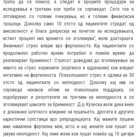
треба да се понесе, а следат и бројните процедури на
иследувања и третман кои треба се спроведат. Сето тоа е
оптоварено со големи очекувања, но и големи финансиски
трошоци. Доколку само 10 отсто од пациентите страдат од
анксиозност и блага депресија на почеток на иследувањата,
истиот процент низ времето се зголемува“, вели докторката.
Физичкиот стрес влијае врз фертилноста. Кај пациентките со
продолжено работно време потребно е повеќе време да
реализираат бременост. Стресот доведува до зголемување на
нивото на стрес хормоните (кортизол и адреналин) кои влијаат
негативно на фертилноста. Психолошкиот стрес е одлика на 30
отсто од пациентките со неплодност. Доколку кај нив се
спроведе некаков облик на психолошка поддршка, се
подобруваат и резултатите на третман на неплодноста и се
зголемуваат шансите за бременост. Д-р Кузеска вели дека веќе
е докажано штетното влијание на пушењето, дрогата и другите
наркотични супстанци врз репродукцијата. Кај мажите пушачи
има намалена фертилна моќ, исто и кај жените кои пушат се
јавува неплодност. Кај оние жени кои пушат повеќе од 10 цигари