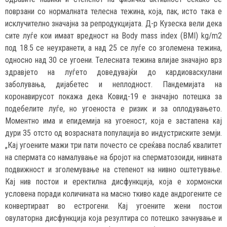
поврзани со нормалната телесна тежина, која, пак, исто така е
исклучително значајна за репродукцијата. Д-р Кузеска вели дека
сите луѓе кои имаат вредност на Body mass index (BMI) kg/m2
под 18.5 се неухранети, a над 25 се луѓе со зголемена тежина,
односно над 30 се угоени. Телесната тежина влијае значајно врз
здравјето на луѓето доведувајќи до кардиоваскулани
заболувања, дијабетес и неплодност. Пандемијата на
коронавирусот покажа дека Ковид-19 е значајно потешка за
подебелите луѓе, но угоеноста е ризик и за оплодувањето.
Моментно има и епидемија на угоеност, која е застапена кај
дури 35 отсто од возрасната популација во индустриските земји.
„Кај угоените мажи три пати почесто се среќава послаб квалитет
на спермата со намалување на бројот на сперматозоиди, нивната
подвижност и зголемување на степенот на нивно оштетување.
Кај нив постои и еректилна дисфункција, која е хормонски
условена поради количината на масно ткиво каде андрогените се
конвертираат во естрогени. Кај угоените жени постои
овулаторна дисфункција која резултира со потешко зачнување и