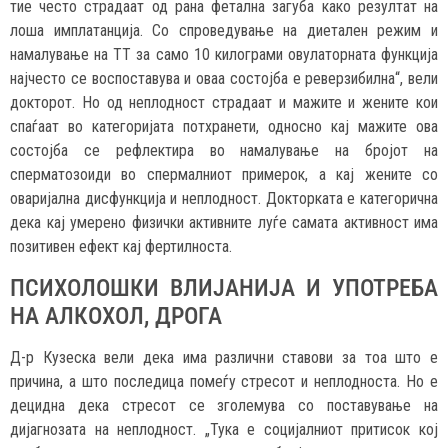
тие често страдаат од рана фетална загуба како резултат на
лоша имплатанција. Со спроведување на диетален режим и
намалување на ТТ за само 10 килограми овулаторната функција
најчесто се воспоставува и оваа состојба е реверзибилна“, вели
докторот. Но од неплодност страдаат и мажите и жените кои
спаѓаат во категоријата потхранети, односно кај мажите ова
состојба се рефлектира во намалување на бројот на
сперматозоиди во спермалниот примерок, а кај жените со
оваријална дисфункција и неплодност. Докторката е категорична
дека кај умерено физички активните луѓе самата активност има
позитивен ефект кај фертилноста.
ПСИХОЛОШКИ ВЛИЈАНИЈА И УПОТРЕБА
НА АЛКОХОЛ, ДРОГА
Д-р Кузеска вели дека има различни ставови за тоа што е
причина, а што последица помеѓу стресот и неплодноста. Но е
децидна дека стресот се зголемува со поставување на
дијагнозата на неплодност. „Тука е социјалниот притисок кој