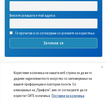
Внесете ја вашата е-mail адреса
Ги прочитав и се согласувам со условите за користење.
Користиме колачиња на нашата веб-страна за да ви го
дадеме најрелевантното искуство со запомнување на
вашите преференции и повторни посети. Со
callcenter@acibademsistina.mk
кликнување на „Прифати“, вие се согласувате да се
+ 389 2 30 99 500
Acibadem
користат СИТЕ колачиња.
Поставки за колачиња
Daily Dose Of Health -
Sistina - За
Ул. Скупи 5А Скопје
Здравствен блог со совети за
животот се