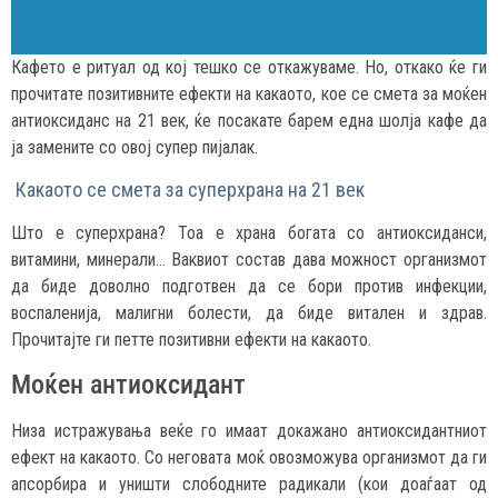
Кафето е ритуал од кој тешко се откажуваме. Но, откако ќе ги
прочитате позитивните ефекти на какаото, кое се смета за моќен
антиоксиданс на 21 век, ќе посакате барем една шолја кафе да
ја замените со овој супер пијалак.
Какаото се смета за суперхрана на 21 век
Што е суперхрана? Тоа е храна богата со антиоксиданси,
витамини, минерали… Ваквиот состав дава можност организмот
да биде доволно подготвен да се бори против инфекции,
воспаленија, малигни болести, да биде витален и здрав.
Прочитајте ги петте позитивни ефекти на какаото.
Моќен антиоксидант
Низа истражувања веќе го имаат докажано антиоксидантниот
ефект на какаото. Со неговата моќ овозможува организмот да ги
апсорбира и уништи слободните радикали (кои доаѓаат од