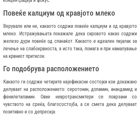
концентрација и фокус.
Повеќе калциум од кравјото млеко
Верувале или не, какаото содржи повеќе калциум и од кравјото
млеко. Истражувањата покажале дека сировото какао содржи
железо дури повеќе од спанаќот. Какаото е идеален пијалак за
лечење на слабокрвноста, а исто така, помага и при намалување
на крвниот притисок.
Го подобрува расположението
Какаото ги содржи четирите најефикасни состојки кои докажано
делуваат на расположението: серотонин, допамин, анандамид и
фенилетиламин. Овие невротрансмитери се поврзани со
чувството на среќа, благосостојба, а се смета дека делуваат
позитивно и со депресија.