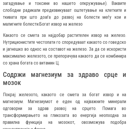
загадување и токсини во нашето опкружување). Ваквите
слободни радикали предизвикуваат оштетување на клетките и
ткивата при што доаѓа до развој на болести меѓу кои и
малигните болести.Богат извор на железо
Какаото се смета за најдобар растителен извор на железо.
Нутриционистите честопати го споредуваат какаото со говедско
и јагнешко во однос на составот на железо. За да се искористи
максимално железото, се препорачува какаото да се комбинира
со храна богата со витамин Ц.
Содржи магнезиум за здраво срце и
мозок
Покрај железото, какаото се смета за богат извор и на
магнезиум. Магнезиумот е еден од најважните минерали
одговорни за здрав развој на срцето. Помага во
трансформирањето на гликозата во енергија неопходна за
правилна функција на мозокот, овозможува подобра