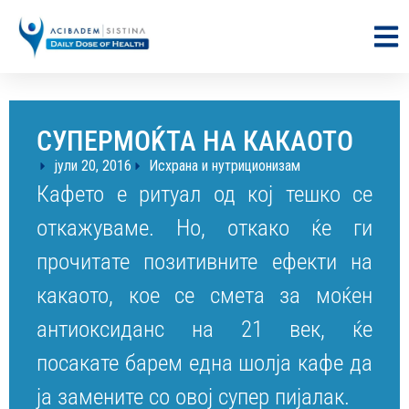
СУПЕРМОЌТА НА КАКАОТО
јули 20, 2016
Исхрана и нутриционизам
Кафето е ритуал од кој тешко се
откажуваме. Но, откако ќе ги
прочитате позитивните ефекти на
какаото, кое се смета за моќен
антиоксиданс на 21 век, ќе
посакате барем една шолја кафе да
ја замените со овој супер пијалак.