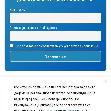
ДОБИВАЈ ИЗВЕСТУВАЊА ЗА НОВОСТИ!
Вашето име
Внесете ја вашата е-mail адреса
Ги прочитав и се согласувам со условите за користење.
Користиме колачиња на нашата веб-страна за да ви го
дадеме најрелевантното искуство со запомнување на
вашите преференции и повторни посети. Со
callcenter@acibademsistina.mk
кликнување на „Прифати“, вие се согласувате да се
+ 389 2 30 99 500
Acibadem
користат СИТЕ колачиња.
Поставки за колачиња