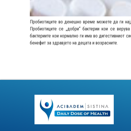
Пробиотиците во денешно време можете да ги најде
Пробиотиците се „добри“ бактерии кои се верува
бактериите кои нормално ги има во дигестивниот си
бенефит за здравјето на децата и возрасните.