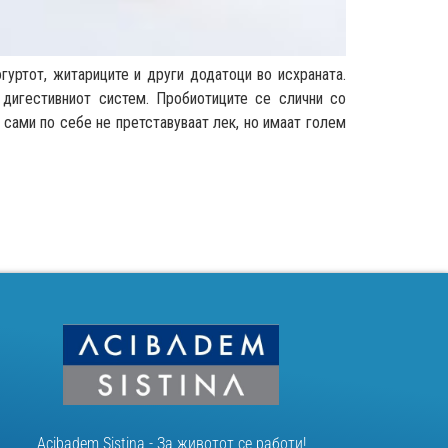
гуртот, житариците и други додатоци во исхраната.
 дигестивниот систем. Пробиотиците се слични со
 сами по себе не претставуваат лек, но имаат голем
Acibadem Sistina - За животот се работи!