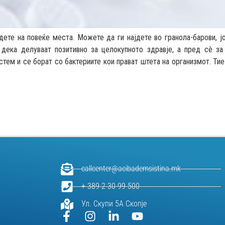
те на повеќе места. Можете да ги најдете во гранола-барови, јо
 дека делуваат позитивно за целокупното здравје, а пред сè за
стем и се борат со бактериите кои прават штета на организмот. Тие
callcenter@acibademsistina.mk
+ 389 2 30 99 500
Ул. Скупи 5А Скопје