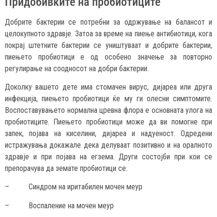
Придобивките на пробиотиците
Добрите бактерии се потребни за одржување на балансот и
целокупното здравје. Затоа за време на пиење антибиотици, кога
покрај штетните бактерии се уништуваат и добрите бактерии,
пиењето пробиотици е од особено значење за повторно
регулирање на соодносот на добри бактерии.
Доколку вашето дете има стомачен вирус, дијареа или друга
инфекција, пиењето пробиотици ќе му ги олесни симптомите.
Воспоставувањето нормална цревна флора е основната улога на
пробиотиците. Пиењето пробиотици може да ви помогне при
запек, појава на киселини, дијареа и надуеност. Одредени
истражувања докажале дека делуваат позитивно и на оралното
здравје и при појава на егзема. Други состојби при кои се
препорачува да земате пробиотици се:
– Синдром на иритабилен мочен меур
– Воспаление на мочен меур