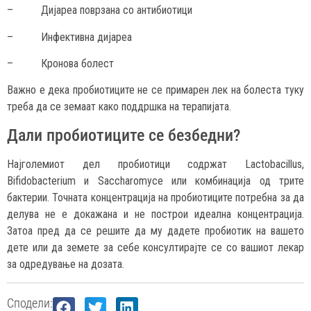
– Дијареа поврзана со антибиотици
– Инфективна дијареа
– Кронова болест
Важно е дека пробиотиците не се примарен лек на болеста туку
треба да се земаат како поддршка на терапијата.
Дали пробиотиците се безбедни?
Најголемиот дел пробиотици содржат Lactobacillus,
Bifidobacterium и Saccharomyce или комбинација од трите
бактерии. Точната концентрација на пробиотиците потребна за да
делува не е докажана и не построи идеална концентрација.
Затоа пред да се решите да му дадете пробиотик на вашето
дете или да земете за себе консултирајте се со вашиот лекар
за одредување на дозата.
Сподели: