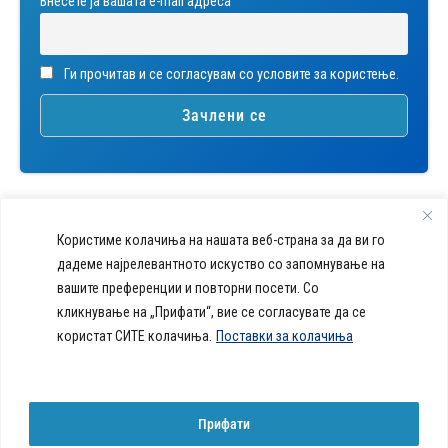
Внесете ја вашата е-mail адреса
Ги прочитав и се согласувам со условите за користење.
Користиме колачиња на нашата веб-страна за да ви го
дадеме најрелевантното искуство со запомнување на
вашите преференции и повторни посети. Со
callcenter@acibademsistina.mk
кликнување на „Прифати“, вие се согласувате да се
+ 389 2 30 99 500
Acibadem
користат СИТЕ колачиња.
Поставки за колачиња
Daily Dose Of Health -
Sistina - За
Ул. Скупи 5А Скопје
Здравствен блог со совети за
животот се
вашeто здравје. Креиравме
работи!
портал кој ќе ви ги одговори
Прифати
сите прашања за вашето
здравје и ќе ви даде совети