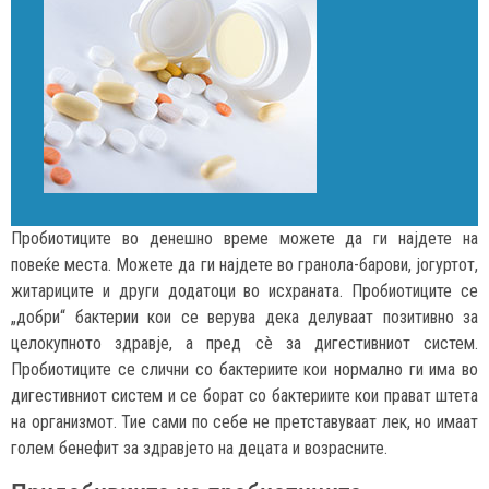
Пробиотиците во денешно време можете да ги најдете на
повеќе места. Можете да ги најдете во гранола-барови, јогуртот,
житариците и други додатоци во исхраната. Пробиотиците се
„добри“ бактерии кои се верува дека делуваат позитивно за
целокупното здравје, а пред сè за дигестивниот систем.
Пробиотиците се слични со бактериите кои нормално ги има во
дигестивниот систем и се борат со бактериите кои прават штета
на организмот. Тие сами по себе не претставуваат лек, но имаат
голем бенефит за здравјето на децата и возрасните.