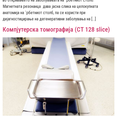
во откривањето на заболувањата на `рбетниот столб.
Магнетната резонанца дава јасна слика на целокупната
анатомија на `рбетниот столб, па се користи при
дијагностицирање на дегенеративни заболувања на […]
Компјутерска томографија (CT 128 slice)