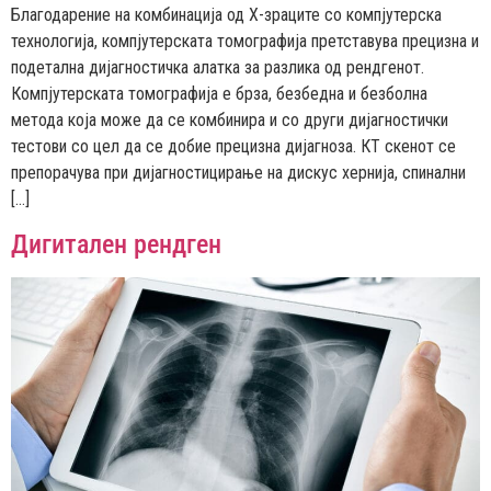
Благодарение на комбинација од Х-зраците со компјутерска
технологија, компјутерската томографија претставува прецизна и
подетална дијагностичка алатка за разлика од рендгенот.
Компјутерската томографија е брза, безбедна и безболна
метода која може да се комбинира и со други дијагностички
тестови со цел да се добие прецизна дијагноза. КТ скенот се
препорачува при дијагностицирање на дискус хернија, спинални
[…]
Дигитален рендген