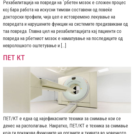
Рехабилитација на повреди на `рбетен мозок е сложен процес
кој бара работа на искусни тимови составени од повеќе
докторски профили, чија цел е истовремено лекување на
повредата и нарушените функции на системите предизвикани од
таа повреда. Главна цел на рехабилитацијата кај пациенти со
повреда на рбетниот мозок е намалување на последиците од
невролошкото оштетување и […]
ПЕТ КТ
ПЕТ/КТ е една од најефикасните техники за снимање кои се
денес на располагање. Накратко, ПЕТ/КТ е техника за снимање
која ги покажува функциите на органите и ткивата во човечкото