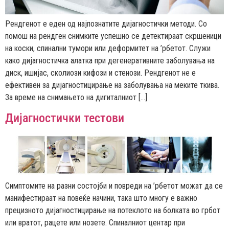
Рендгенот е еден од најпознатите дијагностички методи. Со
помош на рендген снимките успешно се детектираат скршеници
на коски, спинални тумори или деформитет на ’рбетот. Служи
како дијагностичка алатка при дегенеративните заболувања на
диск, ишијас, сколиози кифози и стенози. Рендгенот не е
ефективен за дијагностицирање на заболувања на меките ткива.
За време на снимањето на дигиталниот […]
Дијагностички тестови
Симптомите на разни состојби и повреди на ’рбетот можат да се
манифестираат на повеќе начини, така што многу е важнo
прецизнотo дијагностицирање на потеклото на болката во грбот
или вратот, рацете или нозете. Спиналниот центар при