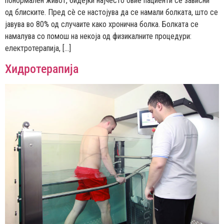
понормален живот, бидејќи најчесто овие пациенти се зависни
од блиските. Пред сè се настојува да се намали болката, што се
јавува во 80% од случаите како хронична болка. Болката се
намалува со помош на некоја од физикалните процедури:
електротерапија, […]
Хидротерапија