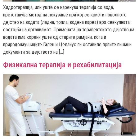
Хидротерапија, или уште се нарекува терапија со вода,
претставува метод на лекување при кој се кристи поволното
дејство на водата (ладна, топла, водена пареа) врз севкупната
состојба на организмот. Примената на терапевтското дејство на
водата има корени уште од старите римјани, кога и
природонаучниците Гален и Целзиус ги оставиле првите пишани
документи за дејството на […]
Физикална терапија и рехабилитација