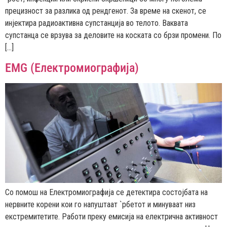
прецизност за разлика од рендгенот. За време на скенот, се
инјектира радиоактивна супстанција во телото. Ваквата
супстанца се врзува за деловите на коската со брзи промени. По
[…]
EMG (Електромиографија)
Со помош на Електромиографија се детектира состојбата на
нервните корени кои го напуштаат `рбетот и минуваат низ
екстремитетите. Работи преку емисија на електрична активност