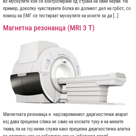
во мускулите кои се контролирани од страна на овие нерви. На
пример, доколку чувствувате болка во долниот дел на грбот, со
помош на ЕМГ се тестираат мускулите на нозете за да […]
Магнетна резонанца (MRI 3 Т)
Магнетната резонанца е најсовремениот дијагностички апарат
кој дава прецизна слика не само на коските туку и на меките
ткива, па на тој начин служи како прецизна дијагностичка алатка