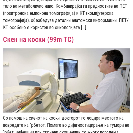
тело на метаболичко ниво. Комбинирајќи ги предностите на ПЕТ
(позитронска емисиона томографија) и КТ (компјутерска
томографија), обезбедува детални анатомски информации. ПЕТ/
КТ особено е користен во онкологијата […]
Скен на коски (99m TC)
Со помош на скенот на коски, докторот го лоцира местото на
повредата на `рбетот. Помага во дијагностицирање на тумори на
`рбет, инфекции или скриени скршеници со многу поголема