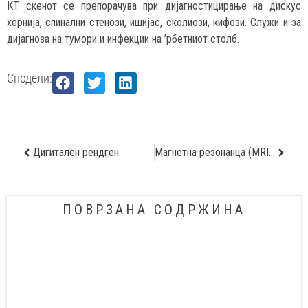
КТ скенот се препорачува при дијагностицирање на дискус
хернија, спинални стенози, ишијас, сколиози, кифози. Служи и за
дијагноза на тумори и инфекции на ’рбетниот столб.
Сподели:
Дигитален рендген
Магнетна резонанца (MRI 3 Т)
ПОВРЗАНА СОДРЖИНА