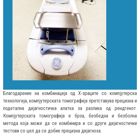
Благодарение на комбинација од Х-зраците со компјутерска
технологија, компјутерската томографија претставува прецизна и
подетална дијагностичка алатка за разлика од рендгенот.
Компјутерската томографија е брза, безбедна и безболна
метода која може да се комбинира и со други дијагностички
тестови со цел да се добие прецизна дијагноза.