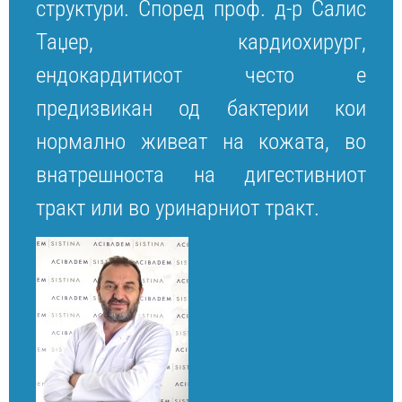
структури. Според проф. д-р Салис
Таџер, кардиохирург,
ендокардитисот често е
предизвикан од бактерии кои
нормално живеат на кожатa, во
внатрешноста на дигестивниот
тракт или во уринарниот тракт.