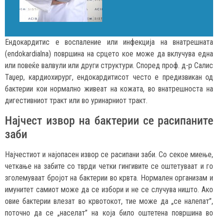
Ендокардитис е воспаление или инфекција на внатрешната
(endokardialna) површина на срцето кое може да вклучува една
или повеќе валвули или други структури. Според проф. д-р Салис
Таџер, кардиохирург, ендокардитисот често е предизвикан од
бактерии кои нормално живеат на кожатa, во внатрешноста на
дигестивниот тракт или во уринарниот тракт.
Најчест извор на бактерии се расипаните
заби
Најчестиот и најопасен извор се расипани заби. Со секое миење,
четкање на забите со тврди четки гингивите се оштетуваат и го
зголемуваат бројот на бактерии во крвта. Нормален организам и
имунитет самиот може да се избори и не се случува ништо. Ако
овие бактерии влезат во крвотокот, тие може да „се налепат”,
поточно да се „населат” на којa било оштетена површина во