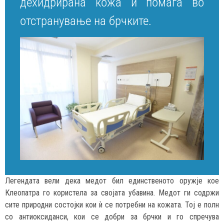
дехидрирана кожа и помага во
отстранување на брчките.
Легендата вели дека медот бил единственото оружје кое
Клеопатра го користела за својата убавина. Медот ги содржи
сите природни состојки кои ѝ се потребни на кожата. Тој е полн
со антиоксиданси, кои се добри за брчки и го спречува