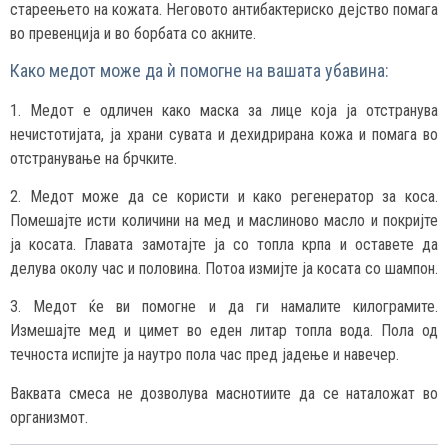
стареењето на кожата. Неговото антибактериско дејство помага
во превенција и во борбата со акните.
Како медот може да ѝ помогне на вашата убавина:
1. Медот е одличен како маска за лице која ја отстранува
нечистотијата, ја храни сувата и дехидрирана кожа и помага во
отстранување на брчките.
2. Медот може да се користи и како регенератор за коса.
Помешајте исти количини на мед и маслиново масло и покријте
ја косата. Главата замотајте ја со топла крпа и оставете да
делува околу час и половина. Потоа измијте ја косата со шампон.
3. Медот ќе ви помогне и да ги намалите килограмите.
Измешајте мед и цимет во еден литар топла вода. Пола од
течноста испијте ја наутро пола час пред јадење и навечер.
Ваквата смеса не дозволува маснотиите да се наталожат во
организмот.