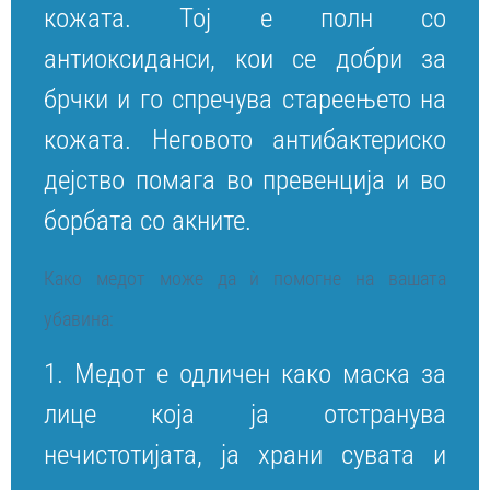
кожата. Тој е полн со
антиоксиданси, кои се добри за
брчки и го спречува стареењето на
кожата. Неговото антибактериско
дејство помага во превенција и во
борбата со акните.
Како медот може да ѝ помогне на вашата
убавина:
1. Медот е одличен како маска за
лице која ја отстранува
нечистотијата, ја храни сувата и