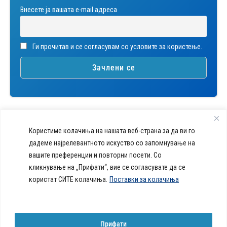
Внесете ја вашата е-mail адреса
Ги прочитав и се согласувам со условите за користење.
Користиме колачиња на нашата веб-страна за да ви го
дадеме најрелевантното искуство со запомнување на
вашите преференции и повторни посети. Со
callcenter@acibademsistina.mk
кликнување на „Прифати“, вие се согласувате да се
+ 389 2 30 99 500
Acibadem
користат СИТЕ колачиња.
Поставки за колачиња
Daily Dose Of Health -
Sistina - За
Ул. Скупи 5А Скопје
Здравствен блог со совети за
животот се
вашeто здравје. Креиравме
работи!
портал кој ќе ви ги одговори
Прифати
сите прашања за вашето