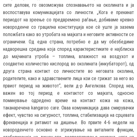
сите делови, го овозможува спознавањето на околината и ја
воспоставува комуникацијата со личности. „Кога е прекинат
периодот на зреење со предвремено раѓање, добиваме кревко
новорoденче со грацилна конституција кое сè уште ја зазема
положбата како во утробата на мајката и неговите активности се
ограничени. Од една страна, потребно е да му обезбедиме
надворешна средина која според карактеристиките е најблиска
до мајчината утроба – топлина, влажност на воздухот и
соодветно количество кислород во околината (инкубаторот), од
друга страна контакт со личностите во неговата околина,
родителите, како и здравствените лица кои се грижат за него во
првиот период на животот“, вели д-р Ангелкова. Според неа,
важен во тој период е контактот со мајката, односно
поминување одредено време на контакт кожа на кожа,
таканаречена kangaroo care. Оваа комуникација дава смирувачки
ефект, чувство на сигурност, топлина, стабилизација на срцевата
фреквенција и ритамот на дишење. Во првите 4-6 недели на
новороденчето основно е згрижување на виталните функции,