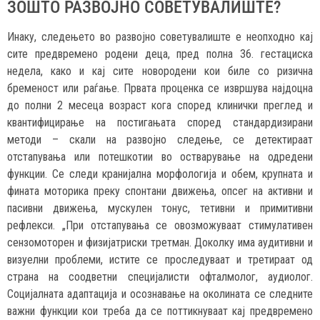
ЗОШТО РАЗВОЈНО СОВЕТУВАЛИШТЕ?
Инаку, следењето во развојно советувалиште е неопходно кај
сите предвремено родени деца, пред полна 36. гестациска
недела, како и кај сите новородени кои биле со ризична
бременост или раѓање. Првата проценка се извршува најдоцна
до полни 2 месеца возраст кога според клинички преглед и
квантифицирање на постигањата според стандардизирани
методи – скали на развојно следење, се детектираат
отстапувања или потешкотии во остварување на одредени
функции. Се следи кранијална морфологија и обем, крупната и
фината моторика преку спонтани движења, опсег на активни и
пасивни движења, мускулен тонус, тетивни и примитивни
рефлекси. „При отстапувања се овозможуваат стимулативен
сензомоторен и физијатриски третман. Доколку има аудитивни и
визуелни проблеми, истите се проследуваат и третираат од
страна на соодветни специјалисти офталмолог, аудиолог.
Социјалната адаптација и осознавање на околината се следните
важни функции кои треба да се поттикнуваат кај предвремено