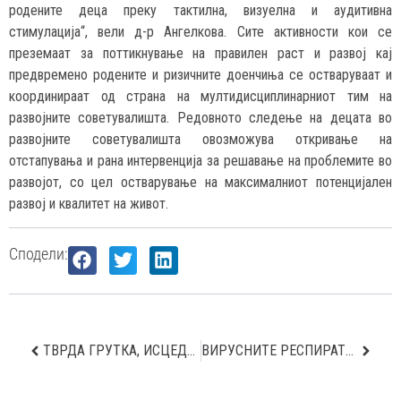
родените деца преку тактилна, визуелна и аудитивна
стимулација“, вели д-р Ангелкова. Сите активности кои се
преземаат за поттикнување на правилен раст и развој кај
предвремено родените и ризичните доенчиња се остваруваат и
координираат од страна на мултидисциплинарниот тим на
развојните советувалишта. Редовното следење на децата во
развојните советувалишта овозможува откривање на
отстапувања и рана интервенција за решавање на проблемите во
развојот, со цел остварување на максималниот потенцијален
развој и квалитет на живот.
Сподели:
ТВРДА ГРУТКА, ИСЦЕДОК, ЦРВЕНИЛО: КАНЦЕРОТ НА ДОЈКА НЕКОГАШ НЕМА СИМПТОМИ, НО СО САМОПРЕГЛЕДОТ МОЖЕТЕ ДА СИ ГО СПАСИТЕ ЖИВОТОТ
ВИРУСНИТЕ РЕСПИРАТОРНИ ИНФЕКЦИИ ГИ МАЧАТ ДЕЦАТА КАКО ДА СЕ СПРАВИТЕ?