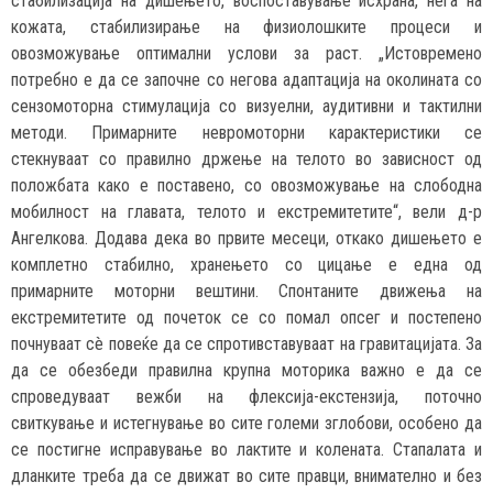
стабилизација на дишењето, воспоставување исхрана, нега на
кожата, стабилизирање на физиолошките процеси и
овозможување оптимални услови за раст. „Истовремено
потребно е да се започне со негова адаптација на околината со
сензомоторна стимулација со визуелни, аудитивни и тактилни
методи. Примарните невромоторни карактеристики се
стекнуваат со правилно држење на телото во зависност од
положбата како е поставено, со овозможување на слободна
мобилност на главата, телото и екстремитетите“, вели д-р
Ангелкова. Додава дека во првите месеци, откако дишењето е
комплетно стабилно, хранењето со цицање е една од
примарните моторни вештини. Спонтаните движења на
екстремитетите од почеток се со помал опсег и постепено
почнуваат сè повеќе да се спротивставуваат на гравитацијата. За
да се обезбеди правилна крупна моторика важно е да се
спроведуваат вежби на флексија-екстензија, поточно
свиткување и истегнување во сите големи зглобови, особено да
се постигне исправување во лактите и колената. Стапалата и
дланките треба да се движат во сите правци, внимателно и без