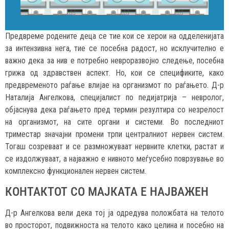
Предвреме родените деца се тие кои се херои на одделенијата
за интензивна нега, тие се посебна радост, но исклучително е
важно дека за нив е потребно невроразвојно следење, посебна
грижа од здравствен аспект. Но, кои се спецификите, како
предвременото раѓање влијае на организмот по раѓањето. Д-р
Наталија Ангелкова, специјалист по педијатрија – невролог,
објаснува дека раѓањето пред термин резултира со незрелост
на организмот, на сите органи и системи. Во последниот
триместар значајни промени трпи централниот нервен систем.
Тогаш созреваат и се размножуваат нервните клетки, растат и
се издолжуваат, а најважно е нивното меѓусебно поврзување во
комплексно функционален нервен систем.
КОНТАКТОТ СО МАЈКАТА Е НАЈВАЖЕН
Д-р Ангелкова вели дека тој ја одредува положбата на телото
во просторот, подвижноста на телото како целина и посебно на