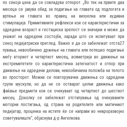
по секоја цена да се совладува отпорот. „Во тек на првите два
месеца се јавува обид за подигање на главата од подлогата и
вртење на главата во правец на визуелна или аудивна
стимулација. Примитивните рефлекси кои се карактеристични за
одредена возраст и гестациска зрелост се значајни и може да
укажат на одредени состојби, заради што се испитуваат при
секој педијатриски преглед. Важно е да се забележат отста27
пувања, невообичено држење на главата или потешко подигање
меѓу вториот и четвртиот месец, асиметрија во движење на
екстремитетите со карактеристична затегнатост и отпор при
движење на одредени делови, невообичаена положба на телото
во просторот. Можни се повторувачки движења со одредени
групи мускули, но да не се остварат целни движења како
фаќање предмети кои се очекуваат од четвртиот до шестиот
месец. Доколку се забележат отстапувања од очекуваните
моторни постигања, од страна на родителите или матичниот
педијатар, проценка на истите ќе се направи во невроразвојно
советувалиште“, објаснува д-р Ангелкова.