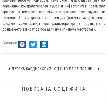
клинефелтеровиот синдром, генетскиот фамилијарен фактор,
поранешен контралатерален тумор и инфертилитет. Третманот
при рак на тестисите подразбира оперативно отстранување на
тестисот. По хируршката интервенција (орхиектомија) најчесто
следува хемотерапија или радиотерапија, а терапијата и
дозирањето зависат од тоа дали има или нема местастази.
Сподели:
ДЕТСКА КАРДИОХИРУРГИЈА ЕДИНСТВЕН ЦЕНТАР ВО МАКЕДОНИЈА ЗА ДИЈАГНОЗА И ТРЕТМАН НА СРЦЕВИ ПРОБЛЕМИ
ОД ШТО ДА СЕ ПЛАШИМЕ ПОВЕЌЕ ОД ГРИПОТ ИЛИ КОВИД -19?
ПОВРЗАНА СОДРЖИНА