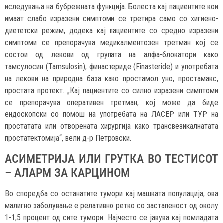
иследувања на бубрежната функција. Болеста кај пациентите кои
имаат слабо изразени симптоми се третира само со хигиено-
диететски режим, додека кај пациентите со средно изразени
симптоми се препорачува медикалментозен третман кој се
состои од лекови од групата на алфа-блокатори како
тамсулосин (Tamsulosin), финастериде (Finasteride) и употребата
на лекови на природна база како простамол уно, простамакс,
простата протект. „Кај пациентите со силно изразени симптоми
се препорачува оперативен третман, кој може да биде
ендоскопски со помош на употребата на ЛАСЕР или ТУР на
простатата или отворената хирургија како трансвезикалнатата
простатектомија“, вели д-р Петровски.
АСИМЕТРИЈА ИЛИ ГРУТКА ВО ТЕСТИСОТ
– АЛАРМ ЗА КАРЦИНОМ
Во споредба со останатите тумори кај машката популација, ова
малигно заболување е релативно ретко со застапеност од околу
1-1,5 процент од сите тумори. Најчесто се јавува кај помладата