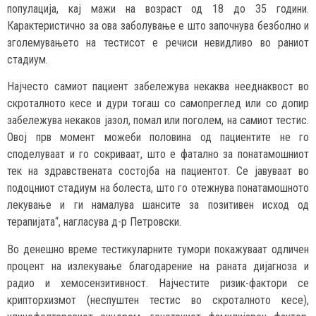
популација, кај мажи на возраст од 18 до 35 години.
Карактеристично за ова заболување е што започнува безболно и
зголемувањето на тестисот е речиси невидливо во раниот
стадиум.
Најчесто самиот пациент забележува некаква нееднаквост во
скроталното кесе и дури тогаш со самопреглед или со допир
забележува некаков јазол, помал или поголем, на самиот тестис.
Овој прв момент можеби половина од пациентите не го
споделуваат и го сокриваат, што е фатално за понатамошниот
тек на здравствената состојба на пациентот. Се јавуваат во
подоцниот стадиум на болеста, што го отежнува понатамошното
лекување и ги намалува шансите за позитивен исход од
терапијата“, нагласува д-р Петровски.
Во денешно време тестикуларните тумори покажуваат одличен
процент на излекување благодарение на раната дијагноза и
радио и хемосензитивност. Најчестите ризик-фактори се
крипторхизмот (неспуштен тестис во скроталното кесе),