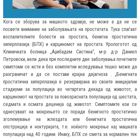
Kога се зборува за машкото здравје, не може а да не се
посвети внимание на заболувањата на простатата. Тука спаѓаат
воспалителните болести на простата, бенигна простатична
хиперплазија (БПХ) и карциномот на простата. Урологотот од
Клиничката болница „Аџибадем Систина“, м-р. д-р Даниел
Петровски, вели дека при последните две заболувања почетните
симптоми се исти и без комплетни иследувања тешко може да
разграничат и да се постави крајна дијагноза . „Бенигната
простатична хиперплазија е резервирана во своите иницијални
стадиуми за популација во четвртата декада од животот, а
карциномот на простата за повозрасната популација од шестата,
седмата и осмата деценија од животот. Симптомите кои се
однесуваат на мокрењето се поради бенигното простатично
зголемување на жлездата или бенигната простатична
опструкција и ноктуријата, т.е. ноќното мокрење кај машката
популација над 40 години. Инаку, БПХ се смета за нормален тек