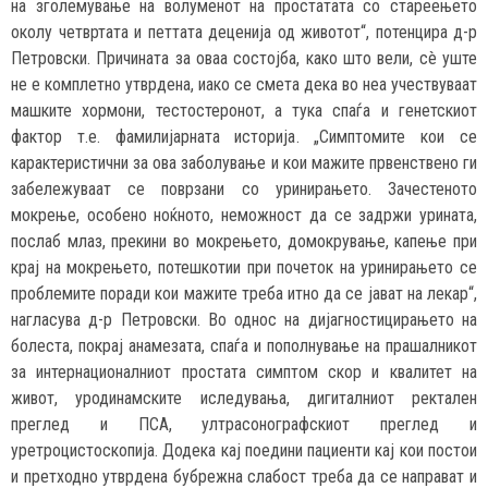
на зголемување на волуменот на простатата со стареењето
околу четвртата и петтата деценија од животот“, потенцира д-р
Петровски. Причината за оваа состојба, како што вели, сè уште
не е комплетно утврдена, иако се смета дека во неа учествуваат
машките хормони, тестостеронот, а тука спаѓа и генетскиот
фактор т.е. фамилијарната историја. „Симптомите кои се
карактеристични за ова заболување и кои мажите првенствено ги
забележуваат се поврзани со уринирањето. Зачестеното
мокрење, особено ноќното, неможност да се задржи урината,
послаб млаз, прекини во мокрењето, домокрување, капење при
крај на мокрењето, потешкотии при почеток на уринирањето се
проблемите поради кои мажите треба итно да се јават на лекар“,
нагласува д-р Петровски. Во однос на дијагностицирањето на
болеста, покрај анамезата, спаѓа и пополнување на прашалникот
за интернационалниот простата симптом скор и квалитет на
живот, уродинамските иследувања, дигиталниот ректален
преглед и ПСА, ултрасонографскиот преглед и
уретроцистоскопија. Додека кај поедини пациенти кај кои постои
и претходно утврдена бубрежна слабост треба да се направат и