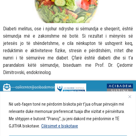
Diabeti melitus, ose i njohur ndryshe si sëmundja e sheqerit, është
sëmundja më e zakonshme në botë. Si rezultat i mënyrës së
jetesës jo të shëndetshme, e cila nënkupton të ushqyerit keq,
reduktimin e aktiviteteve fizike, stresin e përditshëm, rritet dhe
numri i të sëmurëve me diabet. Çfarë është diabeti dhe si t’a
parandaloni këtë sëmundje, biseduam me Prof. Dr. Çedomir
Dimitrovski, endokrinolog.
callcenter@acibademsistina.mk
+ 389 2 30 99 500
Acibadem
Daily Dose Of Health - Blog me
Në ueb-faqen tonë ne përdorim biskota për t’jua ofruar përvojën më
Sistina - Bëhet
këshilla shëndetësore rreth
Ul. Skupi 5A Shkup
fjalë për jetën!
relevante duke memoruar preferencat tuaja dhe vizitat e përsëritura.
shëndetit tuaj. Ne kemi krijuar
Me shtypjen e butonit “Pranoj”, ju jeni dakord me përdorimin e TË
një ueb portal që do t'ju ofrojë
përgjigjet e pyetjeve tuaja në
GJITHA biskotave.
Cilësimet e biskotave
lidhje me shëndetin tuaj dhe do