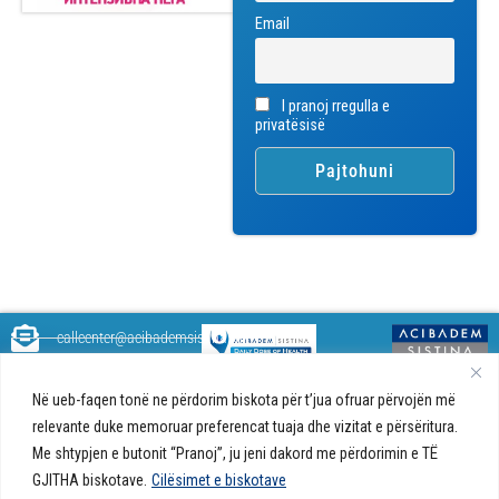
Email
I pranoj rregulla e
privatësisë
callcenter@acibademsistina.mk
+ 389 2 30 99 500
Acibadem
Daily Dose Of Health - Blog me
Në ueb-faqen tonë ne përdorim biskota për t’jua ofruar përvojën më
Sistina - Bëhet
këshilla shëndetësore rreth
Ul. Skupi 5A Shkup
fjalë për jetën!
relevante duke memoruar preferencat tuaja dhe vizitat e përsëritura.
shëndetit tuaj. Ne kemi krijuar
Me shtypjen e butonit “Pranoj”, ju jeni dakord me përdorimin e TË
një ueb portal që do t'ju ofrojë
përgjigjet e pyetjeve tuaja në
GJITHA biskotave.
Cilësimet e biskotave