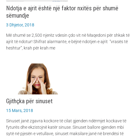
Ndotja e ajrit është një faktor nxitës për shumë
sëmundje
3 Dhjetor, 2018
Më shumë se 2,500 njerëz vdesin çdo vit në Maqedoni për shkak të
ajrit të ndotur! Shifrat alarmante, e bëjnë ndotjen e ajrit “vrasës të
heshtur”, krah për krah me
Gjithçka për sinuset
15 Mars, 2018
Sinuset janë zgavra kockore të cilat gjenden ndërmjet kockave të
fyturës dhe ekzistojnë katër sinuse. Sinuset ballore gjenden mbi
sytë në pjesën e vetullave, sinuset maksilare janë në brendësi të