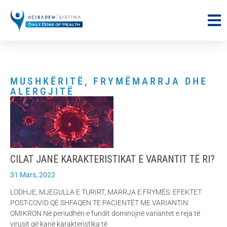
MUSHKËRITË, FRYMËMARRJA DHE
ALERGJITË
CILAT JANË KARAKTERISTIKAT E VARANTIT TË RI?
31 Mars, 2022
LODHJE, MJEGULLA E TURIRT, MARRJA E FRYMËS: EFEKTET
POST-COVID QË SHFAQEN TE PACIENTËT ME VARIANTIN
OMIKRON Në periudhën e fundit dominojnë variantet e reja të
virusit që kanë karakteristika të