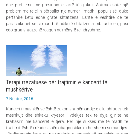
dhe probleme me presionin e lartë të gjakut. Astma është një
problem me të cilin përballet një numër i madh i popullsisë, duke
përfshirë këtu edhe gratë shtatzëna. Është e vështirë që të
parashikohet se si mund të ndikojë shtatzënia mbi astmën, pasi
çdo grua shtatzënë reagon në mënyrë të ndryshme.
Terapi rrezatuese për trajtimin e kancerit të
mushkërive
7 Nëntor, 2016
Kanceri i mushkërive është zakonisht sëmundje e cila shfaqet tek
meshkujt dhe shkaku kryesor i vdekjes tek të dyja gjinitë në
krahasim me kanceret e tjera. Për një sukses më të madh të
trajtimit është i rëndësishëm diagnostikimi i hershëm i sëmundjes.
Radioterapia luan rol në trajtimin e kancerit të mushkërive, dhe