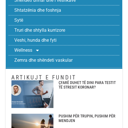
Shëndeti urinar dhe i veshkave
Shtatzënia dhe foshnja
Sytë
Truri dhe shtylla kurrizore
Veshi, hunda dhe fyti
Wellness
Zemra dhe shëndeti vaskular
ARTIKUJT E FUNDIT
ÇFARË DUHET TË DINI PARA TESTIT
TË STRESIT KORONAR?
PUSHIM PËR TRUPIN, PUSHIM PËR
MENDJEN