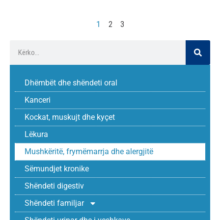
1
2
3
Dhëmbët dhe shëndeti oral
Kanceri
Kockat, muskujt dhe kyçet
Lëkura
Mushkëritë, frymëmarrja dhe alergjitë
Sëmundjet kronike
Shëndeti digestiv
Shëndeti familjar