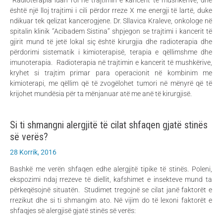
është një lloj trajtimi i cili përdor rreze X me energji të lartë, duke
ndikuar tek qelizat kancerogjene. Dr. Sllavica Kraleve, onkologe në
spitalin klinik ‘’Acibadem Sistina’’ shpjegon se trajtimi i kancerit të
gjirit mund të jetë lokal siç është kirurgjia dhe radioterapia dhe
përdorimi sistematik i kimioterapisë, terapia e qëllimshme dhe
imunoterapia. Radioterapia në trajtimin e kancerit të mushkërive,
kryhet si trajtim primar para operacionit në kombinim me
kimioterapi, me qëllim që të zvogëlohet tumori në mënyrë që të
krijohet mundësia për ta mënjanuar atë me anë të kirurgjisë.
Si ti shmangni alergjitë të cilat shfaqen gjatë stinës
së verës?
28 Korrik, 2016
Bashkë me verën shfaqen edhe alergjitë tipike të stinës. Poleni,
ekspozimi ndaj rrezeve të diellit, kafshimet e insekteve mund ta
përkeqësojnë situatën. Studimet tregojnë se cilat janë faktorët e
rrezikut dhe si ti shmangim ato. Në vijim do të lexoni faktorët e
shfaqjes së alergjisë gjatë stinës së verës: