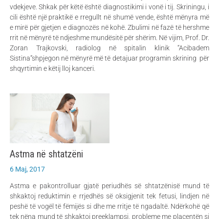
vdekjeve. Shkak për këtë është diagnostikimi i vonë i tij. Skriningu, i
cili është një praktikë e rregullt në shumë vende, është mënyra më
e mirë për gjetjen e diagnozës në kohë. Zbulimi në fazë të hershme
rrit në mënyrë të ndjeshme mundësitë për shërim. Në vijim, Prof. Dr.
Zoran Trajkovski, radiolog në spitalin klinik “Acibadem
Sistina”shpjegon në mënyrë më të detajuar programin skrining për
shqyrtimin e këtij lloj kanceri.
Astma në shtatzëni
6 Maj, 2017
Astma e pakontrolluar gjatë periudhës së shtatzënisë mund të
shkaktoj reduktimin e rrjedhës së oksigjenit tek fetusi, lindjen në
peshë të vogël të fëmijës si dhe me rritje të ngadaltë. Ndërkohë që
tek nëna mund të shkaktoj preeklampsi, probleme me placentën si