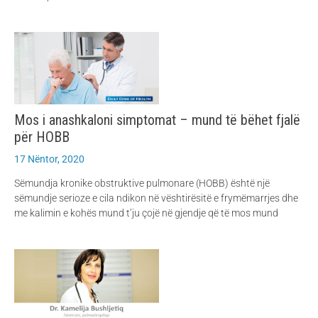
Mos i anashkaloni simptomat – mund të bëhet fjalë
për HOBB
17 Nëntor, 2020
Sëmundja kronike obstruktive pulmonare (HOBB) është një
sëmundje serioze e cila ndikon në vështirësitë e frymëmarrjes dhe
me kalimin e kohës mund t’ju çojë në gjendje që të mos mund