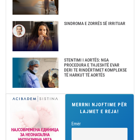
SINDROMA E ZORRËS SË IRRITUAR
STENTIMI I AORTËS: NGA
PROCEDURA E THJESHTË EVAR
DERI TE RINDËRTIMET KOMPLEKSE
TË HARKUT TË AORTËS
MERRNI NJOFTIME PËR
LAJMET E REJA!
Emër