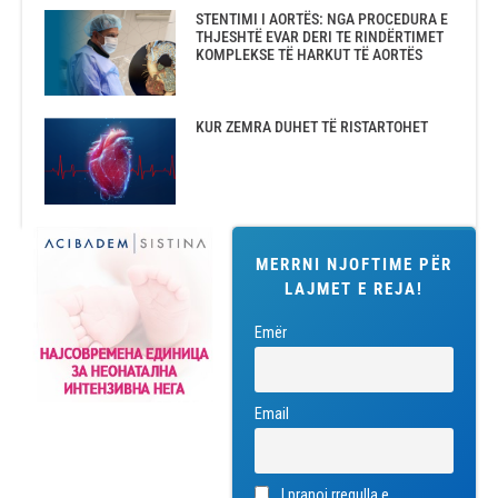
STENTIMI I AORTËS: NGA PROCEDURA E
THJESHTË EVAR DERI TE RINDËRTIMET
KOMPLEKSE TË HARKUT TË AORTËS
KUR ZEMRA DUHET TË RISTARTOHET
MERRNI NJOFTIME PËR
LAJMET E REJA!
Emër
Email
I pranoj rregulla e