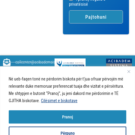
privatësisë
callcenter@acibademsistina.mk
+ 389 2 30 99 500
Acibadem
Daily Dose Of Health - Blog me
Në ueb-faqen tonë ne përdorim biskota për t’jua ofruar përvojën më
Sistina - Bëhet
këshilla shëndetësore rreth
Ul. Skupi 5A Shkup
fjalë për jetën!
relevante duke memoruar preferencat tuaja dhe vizitat e përsëritura.
shëndetit tuaj. Ne kemi krijuar
Me shtypjen e butonit “Pranoj”, ju jeni dakord me përdorimin e TË
një ueb portal që do t'ju ofrojë
përgjigjet e pyetjeve tuaja në
GJITHA biskotave.
Cilësimet e biskotave
lidhje me shëndetin tuaj dhe do
t'ju japë këshilla për një jetë të
Pranoj
shëndetshme.
© 2026 Të gjitha të drejtat e
Politika e biskotave në ueb-faqe |
Politika e
Përpuno