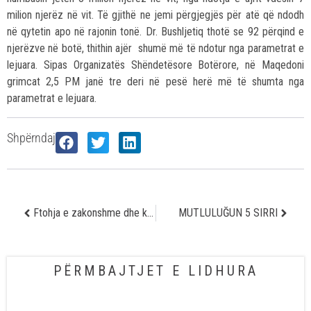
milion njerëz në vit. Të gjithë ne jemi përgjegjës për atë që ndodh
në qytetin apo në rajonin tonë. Dr. Bushljetiq thotë se 92 përqind e
njerëzve në botë, thithin ajër shumë më të ndotur nga parametrat e
lejuara. Sipas Organizatës Shëndetësore Botërore, në Maqedoni
grimcat 2,5 PM janë tre deri në pesë herë më të shumta nga
parametrat e lejuara.
Shpërndaj
Ftohja e zakonshme dhe koplikimet
MUTLULUĞUN 5 SIRRI
PËRMBAJTJET E LIDHURA