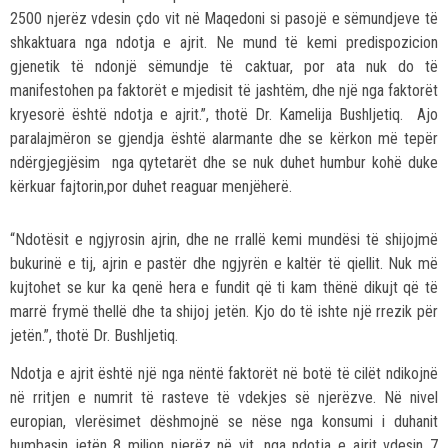
2500 njerëz vdesin çdo vit në Maqedoni si pasojë e sëmundjeve të
shkaktuara nga ndotja e ajrit. Ne mund të kemi predispozicion
gjenetik të ndonjë sëmundje të caktuar, por ata nuk do të
manifestohen pa faktorët e mjedisit të jashtëm, dhe një nga faktorët
kryesorë është ndotja e ajrit.”, thotë Dr. Kamelija Bushljetiq. Ajo
paralajmëron se gjendja është alarmante dhe se kërkon më tepër
ndërgjegjësim nga qytetarët dhe se nuk duhet humbur kohë duke
kërkuar fajtorin,por duhet reaguar menjëherë.
“Ndotësit e ngjyrosin ajrin, dhe ne rrallë kemi mundësi të shijojmë
bukurinë e tij, ajrin e pastër dhe ngjyrën e kaltër të qiellit. Nuk më
kujtohet se kur ka qenë hera e fundit që ti kam thënë dikujt që të
marrë frymë thellë dhe ta shijoj jetën. Kjo do të ishte një rrezik për
jetën.”, thotë Dr. Bushljetiq.
Ndotja e ajrit është një nga nëntë faktorët në botë të cilët ndikojnë
në rritjen e numrit të rasteve të vdekjes së njerëzve. Në nivel
europian, vlerësimet dëshmojnë se nëse nga konsumi i duhanit
humbasin jetën 8 milion njerëz në vit, nga ndotja e ajrit vdesin 7