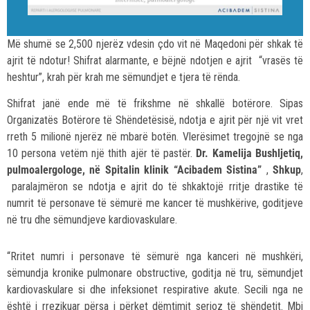
Më shumë se 2,500 njerëz vdesin çdo vit në Maqedoni për shkak të
ajrit të ndotur! Shifrat alarmante, e bëjnë ndotjen e ajrit “vrasës të
heshtur”, krah për krah me sëmundjet e tjera të rënda.
Shifrat janë ende më të frikshme në shkallë botërore. Sipas
Organizatës Botërore të Shëndetësisë, ndotja e ajrit për një vit vret
rreth 5 milionë njerëz në mbarë botën. Vlerësimet tregojnë se nga
10 persona vetëm një thith ajër të pastër.
Dr. Kamelija Bushljetiq,
pulmoalergologe, në Spitalin klinik “Acibadem Sistina”
,
Shkup
,
paralajmëron se ndotja e ajrit do të shkaktojë rritje drastike të
numrit të personave të sëmurë me kancer të mushkërive, goditjeve
në tru dhe sëmundjeve kardiovaskulare.
“Rritet numri i personave të sëmurë nga kanceri në mushkëri,
sëmundja kronike pulmonare obstructive, goditja në tru, sëmundjet
kardiovaskulare si dhe infeksionet respirative akute. Secili nga ne
është i rrezikuar përsa i përket dëmtimit serioz të shëndetit. Mbi