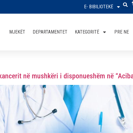
E- BIBILIOTEKË
MJEKËT
DEPARTAMENTET
KATEGORITË
PRE NE
 kancerit në mushkëri i disponueshëm në “Acib