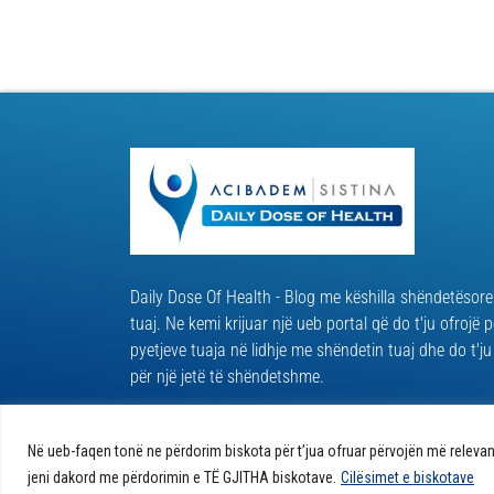
Daily Dose Of Health - Blog me këshilla shëndetësore
tuaj. Ne kemi krijuar një ueb portal që do t'ju ofrojë p
pyetjeve tuaja në lidhje me shëndetin tuaj dhe do t'ju 
për një jetë të shëndetshme.
Në ueb-faqen tonë ne përdorim biskota për t’jua ofruar përvojën më relevant
© 2026 Të gjitha të drejtat e rezervuara
Politika e bi
jeni dakord me përdorimin e TË GJITHA biskotave.
Cilësimet e biskotave