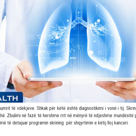
umrit të vdekjeve. Shkak për këtë është diagnostikimi i vonë i tij. Skrini
. Zbulimi në fazë të hershme rrit në mënyrë të ndjeshme mundësitë për
më të detajuar programin skrining për shqyrtimin e këtij lloj kanceri.