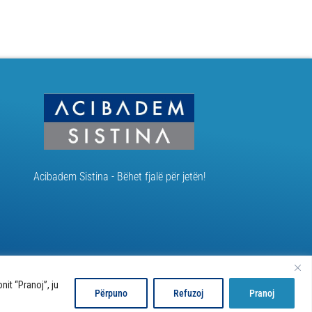
Acibadem Sistina - Bëhet fjalë për jetën!
it “Pranoj”, ju
Përpuno
Refuzoj
Pranoj
Developed by:
Unet