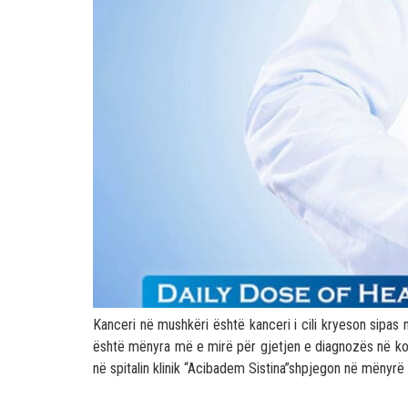
Kanceri në mushkëri është kanceri i cili kryeson sipas n
është mënyra më e mirë për gjetjen e diagnozës në kohë
në spitalin klinik “Acibadem Sistina”shpjegon në mënyrë 