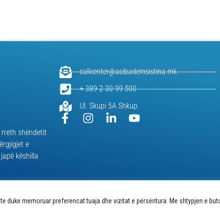
callcenter@acibademsistina.mk
+ 389 2 30 99 500
Ul. Skupi 5A Shkup
 rreth shëndetit
ërgjigjet e
japë këshilla
e duke memoruar preferencat tuaja dhe vizitat e përsëritura. Me shtypjen e buton
skotave në ueb-faqe |
Politika e privatësisë