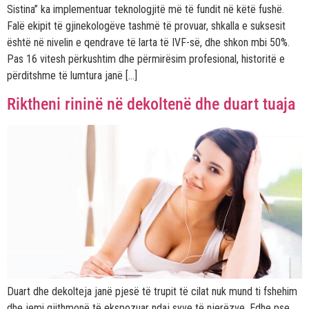
Sistina” ka implementuar teknologjitë më të fundit në këtë fushë.
Falë ekipit të gjinekologëve tashmë të provuar, shkalla e suksesit
është në nivelin e qendrave të larta të IVF-së, dhe shkon mbi 50%.
Pas 16 vitesh përkushtim dhe përmirësim profesional, historitë e
përditshme të lumtura janë […]
Riktheni rininë në dekoltenë dhe duart tuaja
Duart dhe dekolteja janë pjesë të trupit të cilat nuk mund ti fshehim
dhe jemi gjithmonë të ekspozuar ndaj syve të njerëzve. Edhe pse