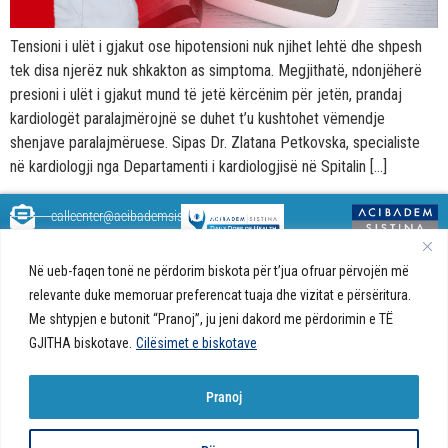
Tensioni i ulët i gjakut ose hipotensioni nuk njihet lehtë dhe shpesh
tek disa njerëz nuk shkakton as simptoma. Megjithatë, ndonjëherë
presioni i ulët i gjakut mund të jetë kërcënim për jetën, prandaj
kardiologët paralajmërojnë se duhet t’u kushtohet vëmendje
shenjave paralajmëruese. Sipas Dr. Zlatana Petkovska, specialiste
në kardiologji nga Departamenti i kardiologjisë në Spitalin […]
callcenter@acibademsistina.mk
+ 389 2 30 99 500
Acibadem
Daily Dose Of Health - Blog me
Në ueb-faqen tonë ne përdorim biskota për t’jua ofruar përvojën më
Sistina - Bëhet
këshilla shëndetësore rreth
Ul. Skupi 5A Shkup
relevante duke memoruar preferencat tuaja dhe vizitat e përsëritura.
fjalë për jetën!
shëndetit tuaj. Ne kemi krijuar
Me shtypjen e butonit “Pranoj”, ju jeni dakord me përdorimin e TË
një ueb portal që do t'ju ofrojë
GJITHA biskotave.
Cilësimet e biskotave
përgjigjet e pyetjeve tuaja në
lidhje me shëndetin tuaj dhe do
t'ju japë këshilla për një jetë të
Pranoj
shëndetshme.
© 2026 Të gjitha të drejtat e
Politika e biskotave në ueb-faqe |
Politika e