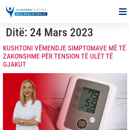
Ditë:
24 Mars 2023
KUSHTONI VËMENDJE SIMPTOMAVE MË TË
ZAKONSHME PËR TENSION TË ULËT TË
GJAKUT