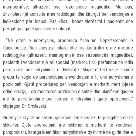
mamografisë, ultrazërit ose rezonancës magnetike. Më pas,
zhvillohet një konsultë mes radiologut dhe kirurgut për vendosjen e
indikacionit për biopsi. Pas kësaj, bëhet vlerësimi i pacientit dhe
përgatitja nga ekipi i anesteziologut.
“Në ditën e ndërhyrjes, procedura fillon në Departamentin e
Radiologjisë. Nën anestezi lokale dhe me kontrollin e një metode
radiologjike (ultrazërit, mamografisë ose rezonancës magnetike),
pacientit i vendoset një tel special (marker), i cili përfundon në indin
parenkimal nën ndryshimin e dyshimtë. Majat e telit kanë shumë
grepa të vogla që parandalojnë zhvendosjen e tij dhe ndryshimin e
pozicionit. Gjatë procedurës për vendosjen e markerit merr pjesë
edhe kirurgu, i cili monitoron pozicionin e saktë dhe planifikon qasjen
më të përshtatshme për heqjen e ndryshimit gjatë operacionit,”
shpjegon Dr. Smilevski.
Ndërhyrja kryhet në sallën operative nën anestezi të përgjithshme të
shkurtër. Gjatë operacionit, me ndihmën e markerit të vendosur
paraprakisht, kirurgu identifikon ndryshimin e dyshimtë në gjirin dhe e