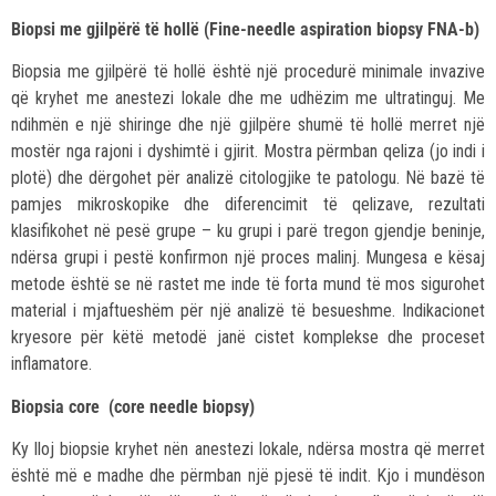
Biopsi me gjilpërë të hollë
(Fine-needle aspiration biopsy FNA-b)
Biopsia me gjilpërë të hollë është një procedurë minimale invazive
që kryhet me anestezi lokale dhe me udhëzim me ultratinguj. Me
ndihmën e një shiringe dhe një gjilpëre shumë të hollë merret një
mostër nga rajoni i dyshimtë i gjirit. Mostra përmban qeliza (jo indi i
plotë) dhe dërgohet për analizë citologjike te patologu. Në bazë të
pamjes mikroskopike dhe diferencimit të qelizave, rezultati
klasifikohet në pesë grupe – ku grupi i parë tregon gjendje beninje,
ndërsa grupi i pestë konfirmon një proces malinj. Mungesa e kësaj
metode është se në rastet me inde të forta mund të mos sigurohet
material i mjaftueshëm për një analizë të besueshme. Indikacionet
kryesore për këtë metodë janë cistet komplekse dhe proceset
inflamatore.
Biopsia core (core needle biopsy)
Ky lloj biopsie kryhet nën anestezi lokale, ndërsa mostra që merret
është më e madhe dhe përmban një pjesë të indit. Kjo i mundëson