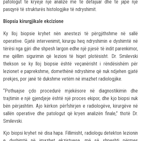
patologut të kryejë një analizë më të detajuar dhe të japë një
pasqyrë të strukturës histologjike të ndryshimit.
Biopsia kirurgjikale ekcizione
Ky lloj biopsie kryhet nën anestezi të përgjithshme në sallë
operative. Gjatë intervenimit, kirurgu heq ndryshimin e dyshimtë në
tërësi nga gjiri dhe shpesh largon edhe një pjesë të indit parenkimor,
me qëllim sigurimin që lezioni të hiqet plotësisht. Dr. Smilevski
thekson se ky lloj biopsie është veçanërisht i rëndësishëm për
lezionet e paprekshme, domethënë ndryshime që nuk ndjehen gjatë
prekjes, por janë të dukshme vetëm në imazhet radiologjike.
“Pothuajse çdo procedurë mjekësore në diagnostikimin dhe
trajtimin e një gjendjeje është një proces ekipor, dhe kjo biopsi nuk
bën përjashtim. Ajo kërkon përfshirjen e radiologëve, kirurgëve në
sallën operative dhe patologut që kryen analizën finale,” thotë Dr.
Smilevski.
Kjo biopsi kryhet në disa hapa. Fillimisht, radiologu detekton lezionin
e dyshimtë në imazhet ekzistuese, më së shpeshti përmes