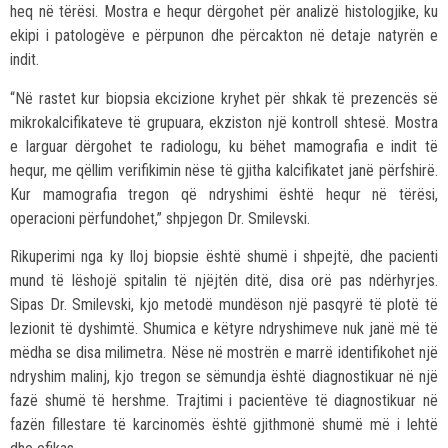
heq në tërësi. Mostra e hequr dërgohet për analizë histologjike, ku
ekipi i patologëve e përpunon dhe përcakton në detaje natyrën e
indit.
“Në rastet kur biopsia ekcizione kryhet për shkak të prezencës së
mikrokalcifikateve të grupuara, ekziston një kontroll shtesë. Mostra
e larguar dërgohet te radiologu, ku bëhet mamografia e indit të
hequr, me qëllim verifikimin nëse të gjitha kalcifikatet janë përfshirë.
Kur mamografia tregon që ndryshimi është hequr në tërësi,
operacioni përfundohet,” shpjegon Dr. Smilevski.
Rikuperimi nga ky lloj biopsie është shumë i shpejtë, dhe pacienti
mund të lëshojë spitalin të njëjtën ditë, disa orë pas ndërhyrjes.
Sipas Dr. Smilevski, kjo metodë mundëson një pasqyrë të plotë të
lezionit të dyshimtë. Shumica e këtyre ndryshimeve nuk janë më të
mëdha se disa milimetra. Nëse në mostrën e marrë identifikohet një
ndryshim malinj, kjo tregon se sëmundja është diagnostikuar në një
fazë shumë të hershme. Trajtimi i pacientëve të diagnostikuar në
fazën fillestare të karcinomës është gjithmonë shumë më i lehtë