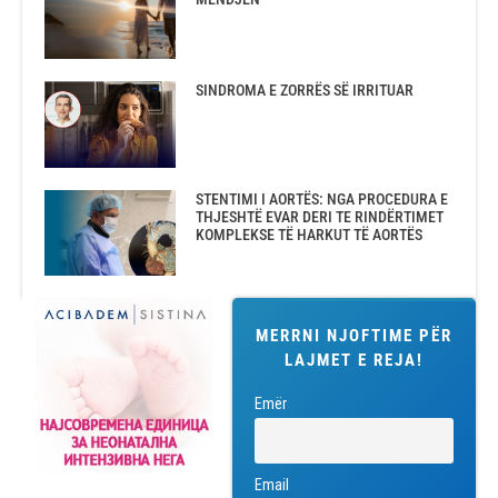
SINDROMA E ZORRËS SË IRRITUAR
STENTIMI I AORTËS: NGA PROCEDURA E
THJESHTË EVAR DERI TE RINDËRTIMET
KOMPLEKSE TË HARKUT TË AORTËS
MERRNI NJOFTIME PËR
LAJMET E REJA!
Emër
Email