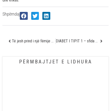
dhe efikas.
Shpërndaj
Të jesh prind i një fëmije me autizëm , sfidë apo dhuratë ?
DIABET I TIPIT 1 – sfida që mund të kontrollohet
PËRMBAJTJET E LIDHURA