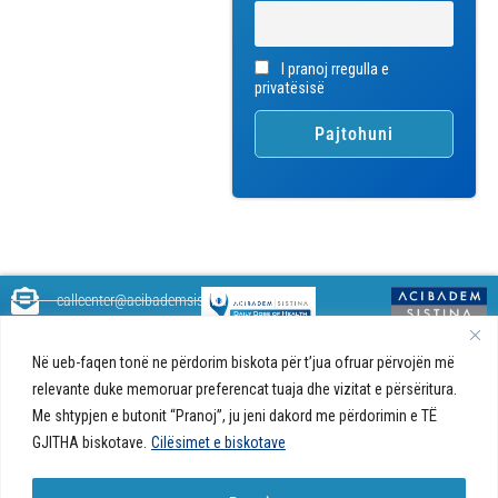
I pranoj rregulla e
privatësisë
callcenter@acibademsistina.mk
+ 389 2 30 99 500
Acibadem
Daily Dose Of Health - Blog me
Në ueb-faqen tonë ne përdorim biskota për t’jua ofruar përvojën më
Sistina - Bëhet
këshilla shëndetësore rreth
Ul. Skupi 5A Shkup
fjalë për jetën!
relevante duke memoruar preferencat tuaja dhe vizitat e përsëritura.
shëndetit tuaj. Ne kemi krijuar
Me shtypjen e butonit “Pranoj”, ju jeni dakord me përdorimin e TË
një ueb portal që do t'ju ofrojë
përgjigjet e pyetjeve tuaja në
GJITHA biskotave.
Cilësimet e biskotave
lidhje me shëndetin tuaj dhe do
t'ju japë këshilla për një jetë të