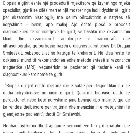
Biopsia e gjirit është një procedurë mjekësore që kryhet nga mjeku
specialist, gjatë së cilës merret një mostër nga indi i dyshimtë i gjirit
për ekzaminim histologjik, me qëllim përcaktimin e natyrës së
ndryshimit – beninj apo malinj. Ajo është pjesë e procesit
diagnostikues të sëmundjeve të gjirit, së bashku me ekzaminimin
klinik dhe ekzaminimet radiologjike si mamografia dhe
ultrasonografia, që përbëjnë bazën e diagnostikimit sipas Dr. Dragan
Smilevskit, subspecialist në kirurgji të kraharorit. Në disa raste të
caktuara, mund të rekomandohen edhe metoda shtesë si rezonanca
magnetike (MRI), veçanërisht te pacientet që tashmë kanë të
diagnostikuar karcinomë të gjirit.
“Biopsia e gjirit është metoda më e saktë për diagnostikimin e të
gjitha ndryshimeve në indin e gjirit. Qëllimi i biopsisë është të
përcaktohet nëse këto ndryshime janë beninje apo malinje, gjë që
ka rëndësi thelbësore për trajtimin dhe menaxhimin e mëtejshëm të
gjendjes së pacientit”, thotë Dr. Smilevski.
Në diagnostikimin dhe trajtimin e sëmundjeve të gjirit zbatohet një
qasje multidisiplinare, ku bashkëpunojnë kirurgët, onkologët,