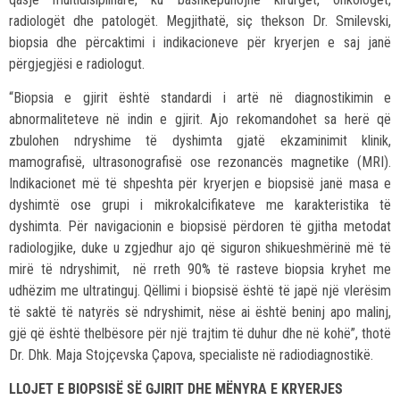
radiologët dhe patologët. Megjithatë, siç thekson Dr. Smilevski,
biopsia dhe përcaktimi i indikacioneve për kryerjen e saj janë
përgjegjësi e radiologut.
“Biopsia e gjirit është standardi i artë në diagnostikimin e
abnormaliteteve në indin e gjirit. Ajo rekomandohet sa herë që
zbulohen ndryshime të dyshimta gjatë ekzaminimit klinik,
mamografisë, ultrasonografisë ose rezonancës magnetike (MRI).
Indikacionet më të shpeshta për kryerjen e biopsisë janë masa e
dyshimtë ose grupi i mikrokalcifikateve me karakteristika të
dyshimta. Për navigacionin e biopsisë përdoren të gjitha metodat
radiologjike, duke u zgjedhur ajo që siguron shikueshmërinë më të
mirë të ndryshimit, në rreth 90% të rasteve biopsia kryhet me
udhëzim me ultratinguj. Qëllimi i biopsisë është të japë një vlerësim
të saktë të natyrës së ndryshimit, nëse ai është beninj apo malinj,
gjë që është thelbësore për një trajtim të duhur dhe në kohë”, thotë
Dr. Dhk. Maja Stojçevska Çapova, specialiste në radiodiagnostikë.
LLOJET E BIOPSISË SË GJIRIT DHE MËNYRA E KRYERJES