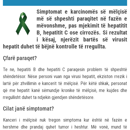
Simptomat e karcinomës së mëlçisë
më së shpeshti paraqitet në fazën e
mëvonshme, pas mjekimit të hepatitit
B, hepatitit C ose cirrozës. Si rezultat
i kësaj, njerëzit bartës së virusit
hepatit duhet të bëjnë kontrolle të rregullta
.
Çfarë paraqet?
Te ne, hepatiti B dhe hepatiti C paraqesin problem të shpeshtë
shëndetësor. Nëse personi vuan nga virusi hepatit, ekziston rrezik i
lartë për zhvillimin e kancerit të mëlçisë. Për këtë shkak, personat
që me hepatit kanë sëmundje kronike të mëlçisë, me kujdes dhe
rregullisht duhet ta ndjekin gjendjen shëndetësore.
Cilat janë simptomat?
Kanceri i mëlçisë nuk tregon simptoma kur është në fazën e
hershme dhe prandaj quhet tumor i heshtur. Më vonë, mund të