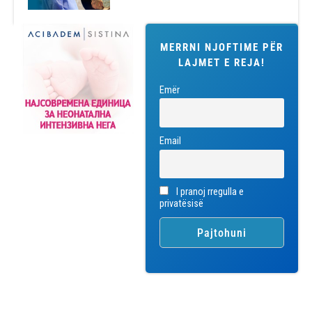
MERRNI NJOFTIME PËR
LAJMET E REJA!
Emër
Email
I pranoj rregulla e
privatësisë