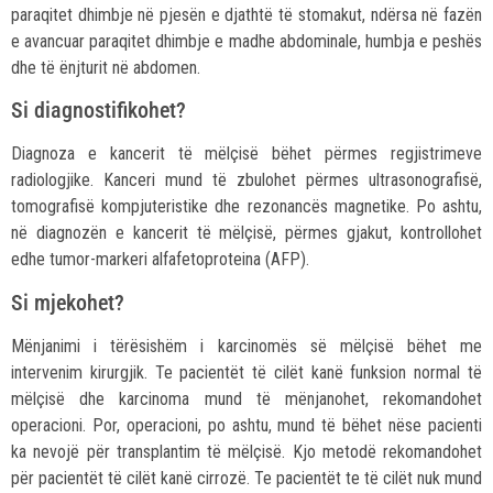
paraqitet dhimbje në pjesën e djathtë të stomakut, ndërsa në fazën
e avancuar paraqitet dhimbje e madhe abdominale, humbja e peshës
dhe të ënjturit në abdomen.
Si diagnostifikohet?
Diagnoza e kancerit të mëlçisë bëhet përmes regjistrimeve
radiologjike. Kanceri mund të zbulohet përmes ultrasonografisë,
tomografisë kompjuteristike dhe rezonancës magnetike. Po ashtu,
në diagnozën e kancerit të mëlçisë, përmes gjakut, kontrollohet
edhe tumor-markeri alfafetoproteina (AFP).
Si mjekohet?
Mënjanimi i tërësishëm i karcinomës së mëlçisë bëhet me
intervenim kirurgjik. Te pacientët të cilët kanë funksion normal të
mëlçisë dhe karcinoma mund të mënjanohet, rekomandohet
operacioni. Por, operacioni, po ashtu, mund të bëhet nëse pacienti
ka nevojë për transplantim të mëlçisë. Kjo metodë rekomandohet
për pacientët të cilët kanë cirrozë. Te pacientët te të cilët nuk mund