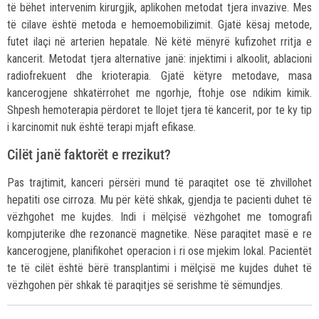
të bëhet intervenim kirurgjik, aplikohen metodat tjera invazive. Mes
të cilave është metoda e hemoemobilizimit. Gjatë kësaj metode,
futet ilaçi në arterien hepatale. Në këtë mënyrë kufizohet rritja e
kancerit. Metodat tjera alternative janë: injektimi i alkoolit, ablacioni
radiofrekuent dhe krioterapia. Gjatë këtyre metodave, masa
kancerogjene shkatërrohet me ngorhje, ftohje ose ndikim kimik.
Shpesh hemoterapia përdoret te llojet tjera të kancerit, por te ky tip
i karcinomit nuk është terapi mjaft efikase.
Cilët janë faktorët e rrezikut?
Pas trajtimit, kanceri përsëri mund të paraqitet ose të zhvillohet
hepatiti ose cirroza. Mu për këtë shkak, gjendja te pacienti duhet të
vëzhgohet me kujdes. Indi i mëlçisë vëzhgohet me tomografi
kompjuterike dhe rezonancë magnetike. Nëse paraqitet masë e re
kancerogjene, planifikohet operacion i ri ose mjekim lokal. Pacientët
te të cilët është bërë transplantimi i mëlçisë me kujdes duhet të
vëzhgohen për shkak të paraqitjes së serishme të sëmundjes.