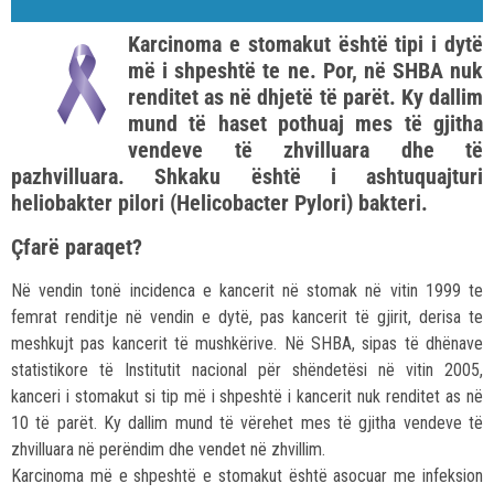
Karcinoma e stomakut është tipi i dytë
më i shpeshtë te ne. Por, në SHBA nuk
renditet as në dhjetë të parët. Ky dallim
mund të haset pothuaj mes të gjitha
vendeve të zhvilluara dhe të
pazhvilluara. Shkaku është i ashtuquajturi
heliobakter pilori (Helicobacter Pylori) bakteri.
Çfarë paraqet?
Në vendin tonë incidenca e kancerit në stomak në vitin 1999 te
femrat renditje në vendin e dytë, pas kancerit të gjirit, derisa te
meshkujt pas kancerit të mushkërive. Në SHBA, sipas të dhënave
statistikore të Institutit nacional për shëndetësi në vitin 2005,
kanceri i stomakut si tip më i shpeshtë i kancerit nuk renditet as në
10 të parët. Ky dallim mund të vërehet mes të gjitha vendeve të
zhvilluara në perëndim dhe vendet në zhvillim.
Karcinoma më e shpeshtë e stomakut është asocuar me infeksion