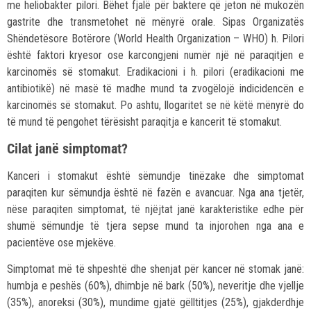
me heliobakter pilori. Bëhet fjalë për baktere që jeton në mukozën
gastrite dhe transmetohet në mënyrë orale. Sipas Organizatës
Shëndetësore Botërore (World Health Organization – WHO) h. Pilori
është faktori kryesor ose karcongjeni numër një në paraqitjen e
karcinomës së stomakut. Eradikacioni i h. pilori (eradikacioni me
antibiotikë) në masë të madhe mund ta zvogëlojë indicidencën e
karcinomës së stomakut. Po ashtu, llogaritet se në këtë mënyrë do
të mund të pengohet tërësisht paraqitja e kancerit të stomakut.
Cilat janë simptomat?
Kanceri i stomakut është sëmundje tinëzake dhe simptomat
paraqiten kur sëmundja është në fazën e avancuar. Nga ana tjetër,
nëse paraqiten simptomat, të njëjtat janë karakteristike edhe për
shumë sëmundje të tjera sepse mund ta injorohen nga ana e
pacientëve ose mjekëve.
Simptomat më të shpeshtë dhe shenjat për kancer në stomak janë:
humbja e peshës (60%), dhimbje në bark (50%), neveritje dhe vjellje
(35%), anoreksi (30%), mundime gjatë gëlltitjes (25%), gjakderdhje