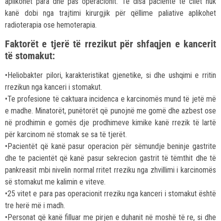
aplikohet para dhe pas operacionit. Te disa pacientë të cilët nuk
kanë dobi nga trajtimi kirurgjik për qëllime paliative aplikohet
radioterapia ose hemoterapia.
Faktorët e tjerë të rrezikut për shfaqjen e kancerit
të stomakut:
•Heliobakter pilori, karakteristikat gjenetike, si dhe ushqimi e rritin
rrezikun nga kanceri i stomakut.
•Te profesione të caktuara incidenca e karcinomës mund të jetë më
e madhe. Minatorët, punëtorët që punojnë me gomë dhe azbest ose
në prodhimin e gomës dje prodhimeve kimike kanë rrezik të lartë
për karcinom në stomak se sa të tjerët.
•Pacientët që kanë pasur operacion për sëmundje beninje gastrite
dhe te pacientët që kanë pasur sekrecion gastrit të tëmthit dhe të
pankreasit mbi nivelin normal rritet rreziku nga zhvillimi i karcinomës
së stomakut me kalimin e viteve.
•25 vitet e para pas operacionit rreziku nga kanceri i stomakut është
tre herë më i madh.
•Personat që kanë filluar me pirjen e duhanit në moshë të re, si dhe