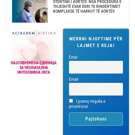
STENTIMI I AORTËS: NGA PROCEDURA E
THJESHTË EVAR DERI TE RINDËRTIMET
KOMPLEKSE TË HARKUT TË AORTËS
MERRNI NJOFTIME PËR
LAJMET E REJA!
Emër
Email
I pranoj rregulla e
privatësisë