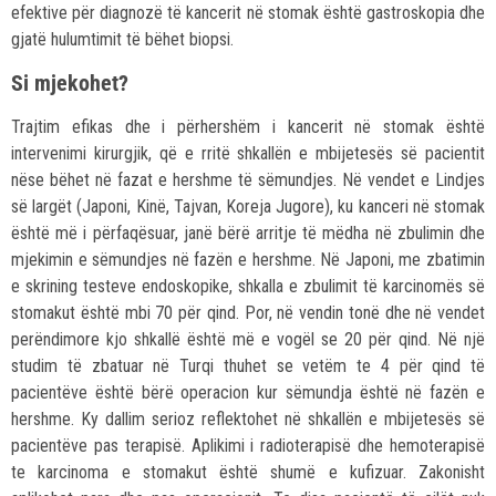
efektive për diagnozë të kancerit në stomak është gastroskopia dhe
gjatë hulumtimit të bëhet biopsi.
Si mjekohet?
Trajtim efikas dhe i përhershëm i kancerit në stomak është
intervenimi kirurgjik, që e rritë shkallën e mbijetesës së pacientit
nëse bëhet në fazat e hershme të sëmundjes. Në vendet e Lindjes
së largët (Japoni, Kinë, Tajvan, Koreja Jugore), ku kanceri në stomak
është më i përfaqësuar, janë bërë arritje të mëdha në zbulimin dhe
mjekimin e sëmundjes në fazën e hershme. Në Japoni, me zbatimin
e skrining testeve endoskopike, shkalla e zbulimit të karcinomës së
stomakut është mbi 70 për qind. Por, në vendin tonë dhe në vendet
perëndimore kjo shkallë është më e vogël se 20 për qind. Në një
studim të zbatuar në Turqi thuhet se vetëm te 4 për qind të
pacientëve është bërë operacion kur sëmundja është në fazën e
hershme. Ky dallim serioz reflektohet në shkallën e mbijetesës së
pacientëve pas terapisë. Aplikimi i radioterapisë dhe hemoterapisë
te karcinoma e stomakut është shumë e kufizuar. Zakonisht