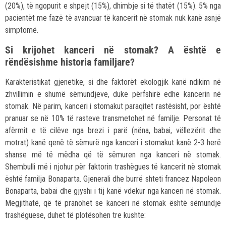
(20%), të ngopurit e shpejt (15%), dhimbje si të thatët (15%). 5% nga
pacientët me fazë të avancuar të kancerit në stomak nuk kanë asnjë
simptomë.
Si krijohet kanceri në stomak? A është e
rëndësishme historia familjare?
Karakteristikat gjenetike, si dhe faktorët ekologjik kanë ndikim në
zhvillimin e shumë sëmundjeve, duke përfshirë edhe kancerin në
stomak. Në parim, kanceri i stomakut paraqitet rastësisht, por është
pranuar se në 10% të rasteve transmetohet në familje. Personat të
afërmit e të cilëve nga brezi i parë (nëna, babai, vëllezërit dhe
motrat) kanë qenë të sëmurë nga kanceri i stomakut kanë 2-3 herë
shanse më të mëdha që të sëmuren nga kanceri në stomak.
Shembulli më i njohur për faktorin trashëgues të kancerit në stomak
është familja Bonaparta. Gjenerali dhe burrë shteti francez Napoleon
Bonaparta, babai dhe gjyshi i tij kanë vdekur nga kanceri në stomak.
Megjithatë, që të pranohet se kanceri në stomak është sëmundje
trashëguese, duhet të plotësohen tre kushte: