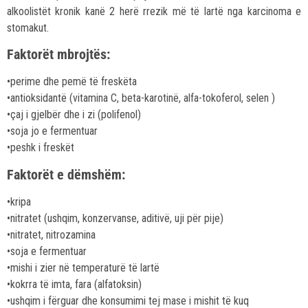
alkoolistët kronik kanë 2 herë rrezik më të lartë nga karcinoma e
stomakut.
Faktorët mbrojtës:
•perime dhe pemë të freskëta
•antioksidantë (vitamina C, beta-karotinë, alfa-tokoferol, selen )
•çaj i gjelbër dhe i zi (polifenol)
•soja jo e fermentuar
•peshk i freskët
Faktorët e dëmshëm:
•kripa
•nitratet (ushqim, konzervanse, aditivë, uji për pije)
•nitratet, nitrozamina
•soja e fermentuar
•mishi i zier në temperaturë të lartë
•kokrra të imta, fara (alfatoksin)
•ushqim i fërguar dhe konsumimi tej mase i mishit të kuq