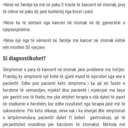
•Nëse në familje ka më së paku 3 traste të kancerit në stomak, prej
të cilëve së paku dy janë kushërinj nga brezi i parë.
•Nëse ka të sëmurë nga kanceri në stomak në dy gjeneratat e
njëpasnjëshme.
•Nëse një nga të sëmurët në familje me kancer në stomak është
nën moshën 50 vjeçare.
Si diagnostikohet?
Simptomat e para të kancerit në stomak janë probleme me tretjen.
Prandaj, ky simptomë një kohë të gjatë mund të injorohet nga ana e
pacientit. Edhe pse pacienti këto simptoma i ka që në fazën e
hershme të sëmundjes, mjekët disa pacientë i mjekojnë me ilaçe
për gastrit ose të thatin, me çka shtyhet terapia e cila duhet të jepet
në stadiumin e hershëm, kur edhe rezultatet nga terapia janë më të
suksesshme. Për këto shkaqe, nëse nuk i ka shenjat dhe simptomat
e lartpërmendura, pacientit duhet t’i bëhet gastroskopi, që të
përjashtohet mundësia për karcinom të stomakut. Metoda më