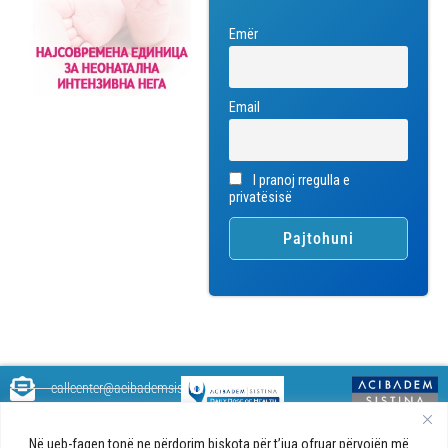
Emër
Email
I pranoj rregulla e
privatësisë
callcenter@acibademsistina.mk
+ 389 2 30 99 500
Acibadem
Daily Dose Of Health - Blog me
Në ueb-faqen tonë ne përdorim biskota për t’jua ofruar përvojën më
Sistina - Bëhet