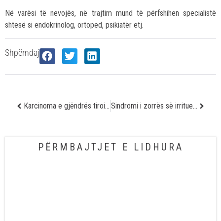
Në varësi të nevojës, në trajtim mund të përfshihen specialistë
shtesë si endokrinolog, ortoped, psikiatër etj.
Shpërndaj
Karcinoma e gjëndrës tiroide
Sindromi i zorrës së irritueshme – Si t’i lehtësoni simptomat dhe të përmirësoni mënyrën e jetesës
PËRMBAJTJET E LIDHURA