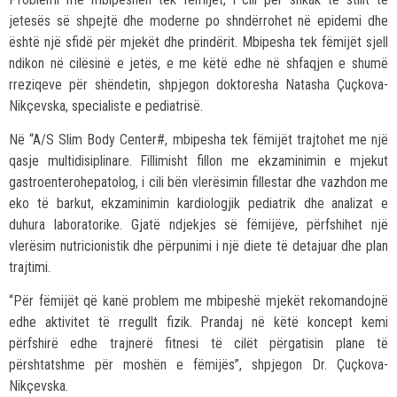
jetesës së shpejtë dhe moderne po shndërrohet në epidemi dhe
është një sfidë për mjekët dhe prindërit. Mbipesha tek fëmijët sjell
ndikon në cilësinë e jetës, e me këtë edhe në shfaqjen e shumë
rreziqeve për shëndetin, shpjegon doktoresha Natasha Çuçkova-
Nikçevska, specialiste e pediatrisë.
Në “A/S Slim Body Center#, mbipesha tek fëmijët trajtohet me një
qasje multidisiplinare. Fillimisht fillon me ekzaminimin e mjekut
gastroenterohepatolog, i cili bën vlerësimin fillestar dhe vazhdon me
eko të barkut, ekzaminimin kardiologjik pediatrik dhe analizat e
duhura laboratorike. Gjatë ndjekjes së fëmijëve, përfshihet një
vlerësim nutricionistik dhe përpunimi i një diete të detajuar dhe plan
trajtimi.
“Për fëmijët që kanë problem me mbipeshë mjekët rekomandojnë
edhe aktivitet të rregullt fizik. Prandaj në këtë koncept kemi
përfshirë edhe trajnerë fitnesi të cilët përgatisin plane të
përshtatshme për moshën e fëmijës”, shpjegon Dr. Çuçkova-
Nikçevska.