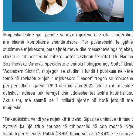
Mbipesha është një gjendje serioze mjekësore e cila shoqërohet
me shumë komplikime shëndetësore. Por pavarësisht të gjithë
studimeve mjekësore, paralajmërimeve dhe mesazheve nga mjekët,
shkalla e mbipeshës në mbarë botën vazhdon të rritet. Dr. Nadica
Bozhinovska-Dimova, specialiste e endokrinologjisë nga Spitali klinik
“Acibadem Sistina”, shpjegon se studimi i fundit i publikuar në këtë
temë në revistën e njohur mjekësore “Lancet” tregon se mbipesha
për periudhën nga viti 1990 deri në vitin 2022 tek të rriturit është
dyfishuar ndërsa tek fëmijët dhe adoleshentët është katërfishuar.
Aktualisht, më shumë se 1 miliard njerëz në botë jetojnë me
mbipeshë.
“Fatkeqësisht, vendi ynë ndjek këtë trend. Sipas të dhënave të fundit
zyrtare, ka një rritje serioze të mbipeshës në çdo moshë. Nga
Instituti për Shëndet Publik (ISHP) thonë se rreth 28.4% e të rriturve