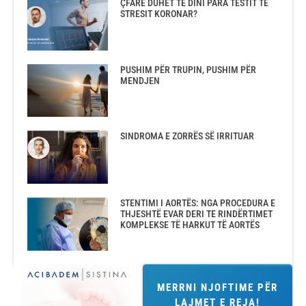
ÇFARË DUHET TË DINI PARA TESTIT TË
STRESIT KORONAR?
PUSHIM PËR TRUPIN, PUSHIM PËR
MENDJEN
SINDROMA E ZORRËS SË IRRITUAR
STENTIMI I AORTËS: NGA PROCEDURA E
THJESHTË EVAR DERI TE RINDËRTIMET
KOMPLEKSE TË HARKUT TË AORTËS
MERRNI NJOFTIME PËR
LAJMET E REJA!