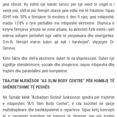
janë obezë. Ky është një numër serioz për një vend të vogël si i
vendi ynë, shifrat për fëmijët obezë janë edhe më të frikshme. Sipas
ISHP, mbi 30% e fëmijëve të moshës 6 deri 9 vjeç janë mbipeshë,
madje 13.8% e tyre përballen me mbipeshë ekstreme. Shumica e
këtyre fëmijëve jetojnë në zona urbane, ku aktiviteti fizik është i ulët
ndërsa ushqimi përbëhet nga vakte të përpunuara dhe energjetike.
D.m.th. fëmijët marrin kalori që nuk i harxhojnë”, shpjegon Dr.
Dimova.
Këto fakte dhe shifra ekstreme duhet të na shqetësojnë. Duhet një
zgjidhje shëndetësore, sociale dhe shoqërore, sepse mbipesha dhe
trajtimi dhe parandalimi janë komplekse.
TRAJTIM MJEKËSOR “AS SLIM BODY CENTRE” PËR HUMBJE TË
SHËNDETSHME TË PESHËS
Në Spitalin klinik “Acibadem Sistina” funksionon qendra për trajtimin
e mbipeshës “A/S Slim Body Center”, e cila bazohet në qasje
multidisiplinare dhe bashkëpunimin e reparteve. Sipas këtij koncepti
të ri pacientët trajtohen në mënyrë të detajuar, me një trajtim