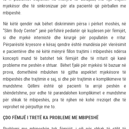
mjekësor dhe të sinkronizuar për ata pacientë që përballen me
mbipeshë.
Në këtë qendër nuk bëhet diskriminim përsa i përket moshës, në
“Slim Body Center” janë përfshirë pediatër që kujdesen për fëmijët,
si dhe mjekë internistë dhe kirurgë për popullatën e rritur.
Përparësitë kryesore e kësaj qendre është mundësia për vlerësimit
e pacientëve dhe në këtë mënyrë fillon trajtimi i mbipeshës ndërsa
koncepti mund të batohet tek fëmijët dhe të rriturit që kanë
probleme me peshën e shtuar. Bëhet fjalë për mjekësi të bazuar në
prova, domethënë mbulohen të gjitha aspektet mjekësore të
mbipeshës dhe trajtimin e saj, si dhe për trajtimin e komplikimeve të
mundshme. Qëllimi është që pacienti ta arrijë peshën e
shëndetshme, por edhe të parandalohen komplikimet e mundshme
për shkak të mbipeshës, pra të njihen në kohë rreziqet dhe të
veprohet në përputhje me to.
ÇDO FËMIJË I TRETË KA PROBLEME ME MBIPESHË
Problemi me mbipeshën tek fëmijët, i cili për shkak të stilit të