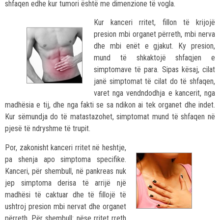
shfaqen edhe kur tumori është me dimenzione të vogla.
Kur kanceri rritet, fillon të krijojë
presion mbi organet përreth, mbi nerva
dhe mbi enët e gjakut. Ky presion,
mund të shkaktojë shfaqjen e
simptomave të para. Sipas kësaj, cilat
janë simptomat të cilat do të shfaqen,
varet nga vendndodhja e kancerit, nga
madhësia e tij, dhe nga fakti se sa ndikon ai tek organet dhe indet.
Kur sëmundja do të matastazohet, simptomat mund të shfaqen në
pjesë të ndryshme të trupit.
Por, zakonisht kanceri rritet në heshtje,
pa shenja apo simptoma specifike.
Kanceri, për shembull, në pankreas nuk
jep simptoma derisa të arrijë një
madhësi të caktuar dhe të fillojë të
ushtroj presion mbi nervat dhe organet
përreth. Për shembull: nëse rritet rreth