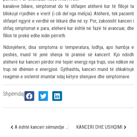
kanaleve biliare, simptomat do të shfaqen atëherë kur të fillojë ta
bllokojë rrjedhën e vrerit (i cili del nga mëlçia). Atëherë, tek pacienti
shfaqet ngjyrë e verdhë në lëkurë dhe në sy. Por, zakonisht kanceri i
shfaq simptomat e para, atëherë kur është në fazë të avancuar, dhe
fillon të prekë edhe indin përreth.
Ndonjëherë, disa simptoma si temperatura, lodhja, apo humbja e
peshës, mund të jenë shenja të pranisë së kancerit. Kjo ndodh
atëherë kur kanceri përdor më tepër energji nga trupi, ose ndikon në
trup në dhënien e energjisë. Gjithashtu, kanceri mund të shkaktojë
reagimin e sistemit imunitar ndaj këtyre shenjave dhe simptomave.
Shpërndaj
A është kanceri sëmundje e trashëguar?
KANCERI DHE USHQIMI