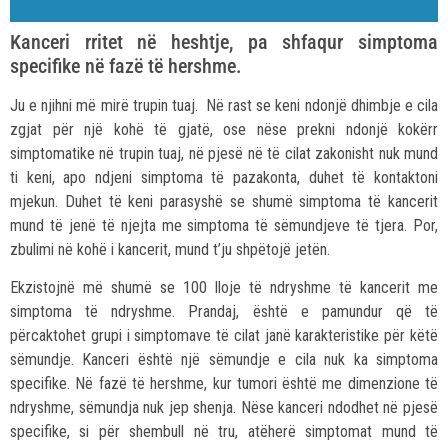
Kanceri rritet në heshtje, pa shfaqur simptoma
specifike në fazë të hershme.
Ju e njihni më mirë trupin tuaj. Në rast se keni ndonjë dhimbje e cila
zgjat për një kohë të gjatë, ose nëse prekni ndonjë kokërr
simptomatike në trupin tuaj, në pjesë në të cilat zakonisht nuk mund
ti keni, apo ndjeni simptoma të pazakonta, duhet të kontaktoni
mjekun. Duhet të keni parasyshë se shumë simptoma të kancerit
mund të jenë të njejta me simptoma të sëmundjeve të tjera. Por,
zbulimi në kohë i kancerit, mund t’ju shpëtojë jetën.
Ekzistojnë më shumë se 100 lloje të ndryshme të kancerit me
simptoma të ndryshme. Prandaj, është e pamundur që të
përcaktohet grupi i simptomave të cilat janë karakteristike për këtë
sëmundje. Kanceri është një sëmundje e cila nuk ka simptoma
specifike. Në fazë të hershme, kur tumori është me dimenzione të
ndryshme, sëmundja nuk jep shenja. Nëse kanceri ndodhet në pjesë
specifike, si për shembull në tru, atëherë simptomat mund të