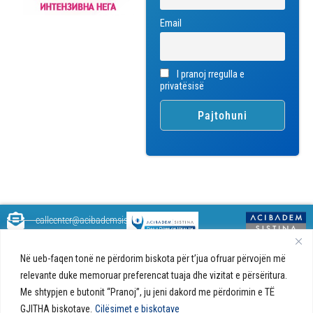
Email
I pranoj rregulla e
privatësisë
callcenter@acibademsistina.mk
+ 389 2 30 99 500
Acibadem
Daily Dose Of Health - Blog me
Në ueb-faqen tonë ne përdorim biskota për t’jua ofruar përvojën më
Sistina - Bëhet
këshilla shëndetësore rreth
Ul. Skupi 5A Shkup
relevante duke memoruar preferencat tuaja dhe vizitat e përsëritura.
fjalë për jetën!
shëndetit tuaj. Ne kemi krijuar
Me shtypjen e butonit “Pranoj”, ju jeni dakord me përdorimin e TË
një ueb portal që do t'ju ofrojë
GJITHA biskotave.
Cilësimet e biskotave
përgjigjet e pyetjeve tuaja në