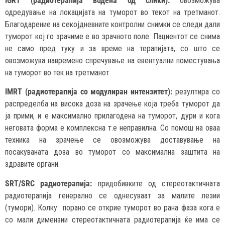
IGRT (радиотерапија водена од слики):
овозможува
одредување на локацијата на туморот во текот на третманот.
Благодарение на секојдневните контролни снимки се следи дали
туморот кој го зрачиме е во зрачното поле. Пациентот се снима
не само пред туку и за време на терапијата, со што се
овозможува навремено спречување на евентуални поместувања
на туморот во тек на третманот.
IMRT (радиотерапија со модулиран интензитет):
резултира со
распределба на висока доза на зрачење која треба туморот да
ја прими, и е максимално прилагодена на туморот, дури и кога
неговата форма е комплексна т.е неправилна. Со помош на оваа
техника на зрачење се овозможува доставување на
посакуваната доза во туморот со максимална заштита на
здравите органи.
SRT/SRC радиотерапија:
придобивките од стереотактичната
радиотерапија генерално се однесуваат за малите лезии
(тумори). Колку порано се открие туморот во рана фаза кога е
со мали димензии стереотактичната радиотерапија ќе има се