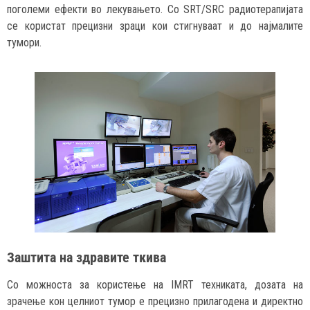
поголеми ефекти во лекувањето. Со SRT/SRC радиотерапијата
се користат прецизни зраци кои стигнуваат и до најмалите
тумори.
Заштита на здравите ткива
Со можноста за користење на IMRT техниката, дозата на
зрачење кон целниот тумор е прецизно прилагодена и директно