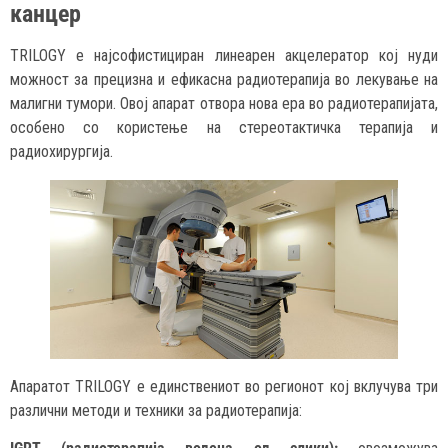
канцер
TRILOGY е најсофистициран линеарен акцелератор кој нуди
можност за прецизна и ефикасна радиотерапија во лекување на
малигни тумори. Овој апарат отвора нова ера во радиотерапијата,
особено со користење на стереотактичка терапија и
радиохирургија.
Апаратот TRILOGY е единствениот во регионот кој вклучува три
различни методи и техники за радиотерапија: