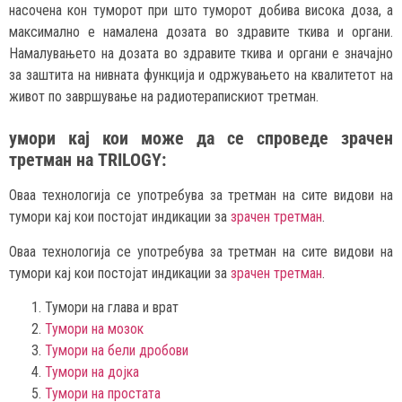
насочена кон туморот при што туморот добива висока доза, а
максимално е намалена дозата во здравите ткива и органи.
Намалувањето на дозата во здравите ткива и органи е значајно
за заштита на нивната функција и одржувањето на квалитетот на
живот по завршување на радиотерапискиот третман.
умори кај кои може да се спроведе зрачен
третман на
TRILOGY
:
Оваа технологија се употребува за третман на сите видови на
тумори кај кои постојат индикации за
зрачен тр
е
тман
.
Оваа технологија се употребува за третман на сите видови на
тумори кај кои постојат индикации за
зрачен третман
.
Тумори на глава и врат
Тумори на мозок
Тумори на бели дробови
Тумори на дојка
Тумори на простата